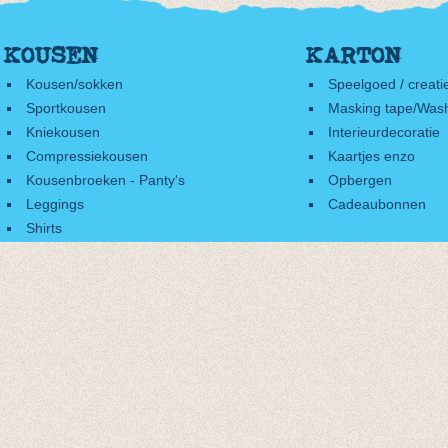
KOUSEN
KARTON
Kousen/sokken
Speelgoed / creati
Sportkousen
Masking tape/Wash
Kniekousen
Interieurdecoratie
Compressiekousen
Kaartjes enzo
Kousenbroeken - Panty's
Opbergen
Leggings
Cadeaubonnen
Shirts
Accessoires
Cadeaubonnen