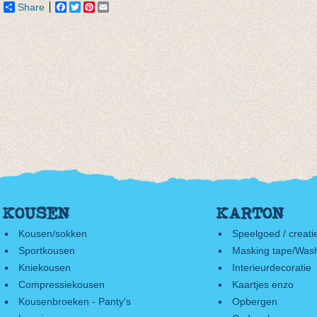
Share
Facebook
Twitter
Pinterest
Email
KOUSEN
KARTON
Kousen/sokken
Speelgoed / creati
Sportkousen
Masking tape/Wash
Kniekousen
Interieurdecoratie
Compressiekousen
Kaartjes enzo
Kousenbroeken - Panty's
Opbergen