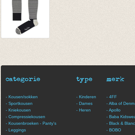
Compressie kousen
stripe
€ 17,95
categorie
type
merk
- Kousen/sokken
- Kinderen
- 4FF
- Sportkousen
- Dames
- Alba of Denm
- Kniekousen
- Heren
- Apollo
- Compressiekousen
- Baba Kidswe
- Kousenbroeken - Panty's
- Black & Blan
- Leggings
- BOBO