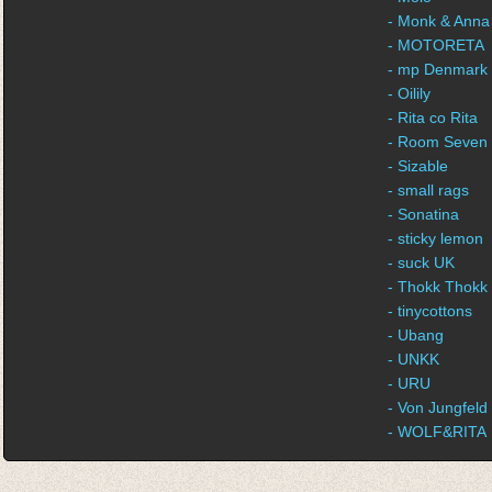
- Monk & Anna
- MOTORETA
- mp Denmark
- Oilily
- Rita co Rita
- Room Seven
- Sizable
- small rags
- Sonatina
- sticky lemon
- suck UK
- Thokk Thokk
- tinycottons
- Ubang
- UNKK
- URU
- Von Jungfeld
- WOLF&RITA