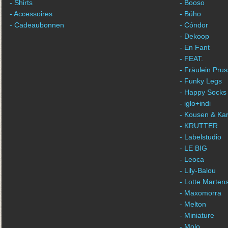
- Shirts
- Booso
- Accessoires
- Búho
- Cadeaubonnen
- Cóndor
- Dekoop
- En Fant
- FEAT.
- Fräulein Prus
- Funky Legs
- Happy Socks
- iglo+indi
- Kousen & Ka
- KRUTTER
- Labelstudio
- LE BIG
- Leoca
- Lily-Balou
- Lotte Marten
- Maxomorra
- Melton
- Miniature
- Molo