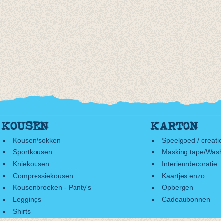
KOUSEN
KARTON
Kousen/sokken
Speelgoed / creati
Sportkousen
Masking tape/Wash
Kniekousen
Interieurdecoratie
Compressiekousen
Kaartjes enzo
Kousenbroeken - Panty's
Opbergen
Leggings
Cadeaubonnen
Shirts