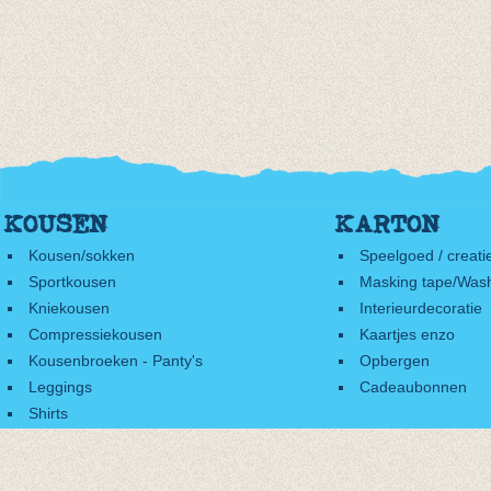
KOUSEN
KARTON
Kousen/sokken
Speelgoed / creati
Sportkousen
Masking tape/Wash
Kniekousen
Interieurdecoratie
Compressiekousen
Kaartjes enzo
Kousenbroeken - Panty's
Opbergen
Leggings
Cadeaubonnen
Shirts
Accessoires
Cadeaubonnen