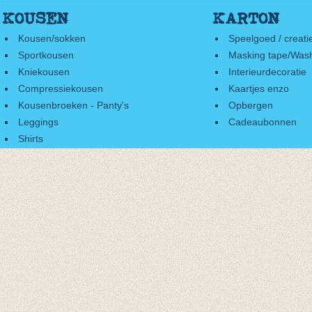
KOUSEN
KARTON
Kousen/sokken
Speelgoed / creati
Sportkousen
Masking tape/Wash
Kniekousen
Interieurdecoratie
Compressiekousen
Kaartjes enzo
Kousenbroeken - Panty's
Opbergen
Leggings
Cadeaubonnen
Shirts
Accessoires
Cadeaubonnen