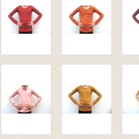
Longsleeve
Longsleeve
Longs
Steenrood
Terracotta/roest
Borde
€ 13,95
van € 11,45
€ 13,9
tot € 13,95