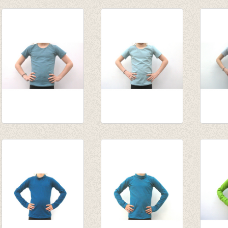
Souspull Wild Roze
Longsleeve Cognac
t-shirt
van € 14,55
€ 13,95
€ 12,5
tot € 16,95
t-shirt donker
t-shirt blauwgrijs
t-shirt
blauwgrijs
€ 12,50
lichtg
€ 12,50
€ 12,5