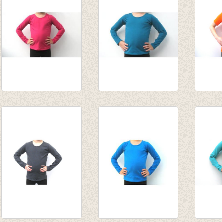
Longsleeve donker
Longsleeve petrol
T-shir
fuchsia
van € 10,75
€ 12,5
van € 10,75
tot € 13,95
tot € 13,95