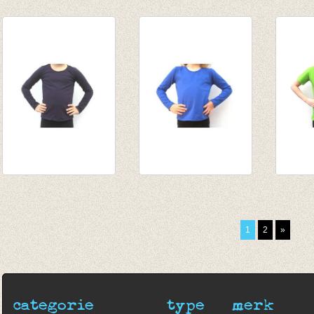
Longsleeve
Longsleeve blauw
Longs
antraciet
van € 10,75
appel
€ 13,95
tot € 13,95
van € 
tot € 
Longsleeve pruim
Longsleeve kobalt
T-shir
van € 10,75
50%
€ 12,5
tot € 13,95
€ 13,95
1
2
»
€ 7,00
categorie
type
merk