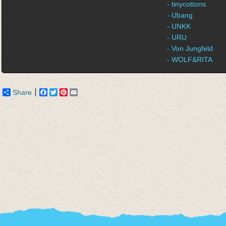
- tinycottons
- Ubang
- UNKK
- URU
- Von Jungfeld
- WOLF&RITA
Share
Facebook
Twitter
Pinterest
Email