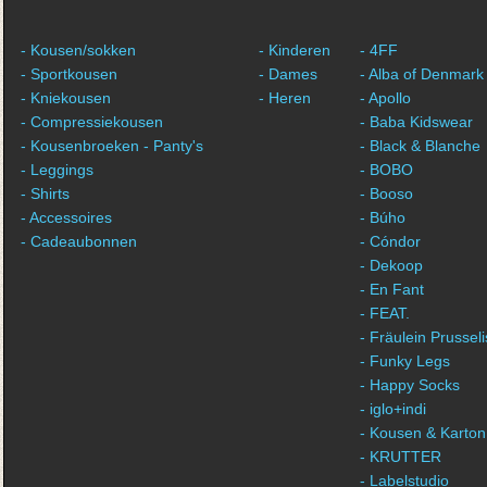
- Kousen/sokken
- Kinderen
- 4FF
- Sportkousen
- Dames
- Alba of Denmark
- Kniekousen
- Heren
- Apollo
- Compressiekousen
- Baba Kidswear
- Kousenbroeken - Panty's
- Black & Blanche
- Leggings
- BOBO
- Shirts
- Booso
- Accessoires
- Búho
- Cadeaubonnen
- Cóndor
- Dekoop
- En Fant
- FEAT.
- Fräulein Prussel
- Funky Legs
- Happy Socks
- iglo+indi
- Kousen & Karton
- KRUTTER
- Labelstudio