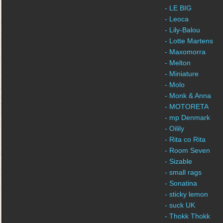
- LE BIG
- Leoca
- Lily-Balou
- Lotte Martens
- Maxomorra
- Melton
- Miniature
- Molo
- Monk & Anna
- MOTORETA
- mp Denmark
- Oilily
- Rita co Rita
- Room Seven
- Sizable
- small rags
- Sonatina
- sticky lemon
- suck UK
- Thokk Thokk