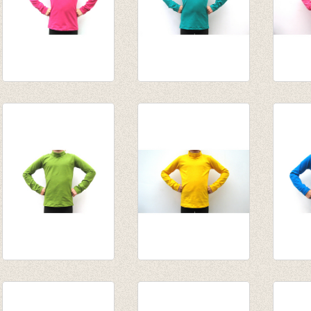
Souspull donker
Souspull
Souspu
fuchsia
biljartlakengroen
€ 15,9
van € 14,55
van € 14,55
tot € 15,95
tot € 15,95
Souspull olijf
Souspull warm geel
Sousp
van € 14,55
van € 14,55
van € 
tot € 15,95
tot € 15,95
tot € 