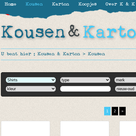
Home
Kousen
Karton
Koopjes
Over K & K
-20%
-20%
-50%
U bent hier :
Kousen & Karton
>
Kousen
1
2
»