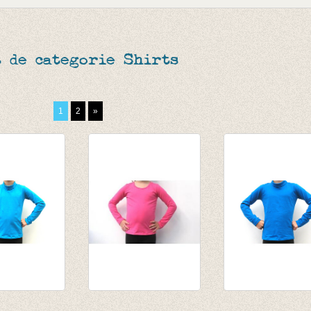
 de categorie Shirts
1
2
»
l turquoise
Longsleeve fuchsia
Souspull Blauw