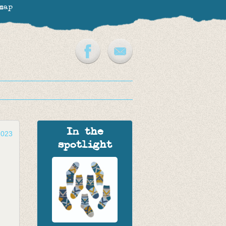
map
In the
2023
spotlight