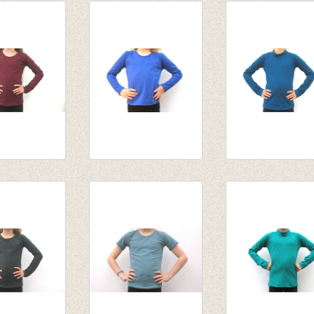
van € 10,75
van € 14,55
,55
tot € 13,95
tot € 15,95
,76
eve
Longsleeve kobalt
Souspull donker
ux
van € 10,75
petrol
tot € 13,95
van € 14,55
tot € 15,95