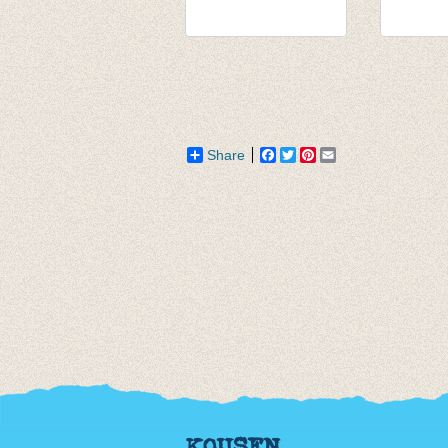
Souspull warm geel
Longsle
van € 14,55
Denneg
tot € 15,95
€ 13,95
Share
Facebook
Twitter
Pinterest
Email