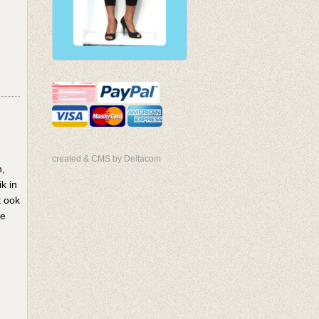
created & CMS by Deltacom
n,
k in
t ook
ge