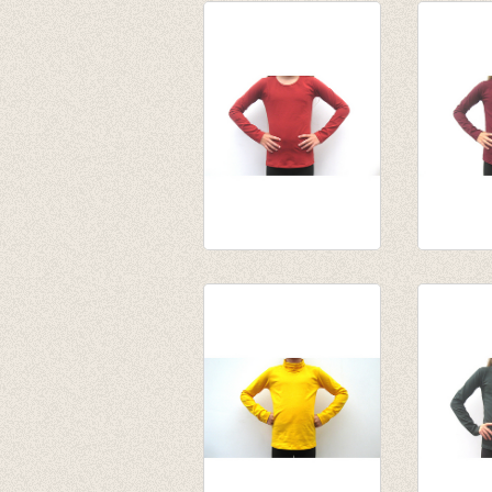
biljartlakengroen
€ 15,95
van € 10,75
van € 14
tot € 13,95
tot € 12
Longsleeve
Longsle
Steenrood
Bordea
€ 13,95
€ 13,95