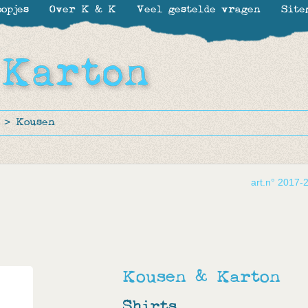
opjes
Over K & K
Veel gestelde vragen
Site
>
Kousen
art.n° 2017-
Kousen & Karton
Shirts