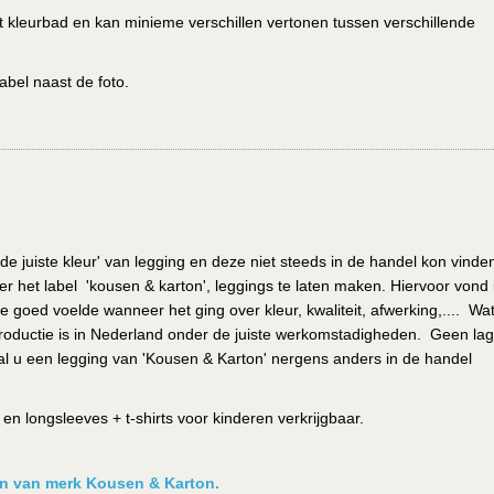
het kleurbad en kan minieme verschillen vertonen tussen verschillende
abel naast de foto.
de juiste kleur' van legging en deze niet steeds in de handel kon vinde
r het label 'kousen & karton', leggings te laten maken. Hiervoor vond i
e goed voelde wanneer het ging over kleur, kwaliteit, afwerking,.... Wa
de productie is in Nederland onder de juiste werkomstadigheden. Geen la
l u een legging van 'Kousen & Karton' nergens anders in de handel
n longsleeves + t-shirts voor kinderen verkrijgbaar.
ken van merk Kousen & Karton.