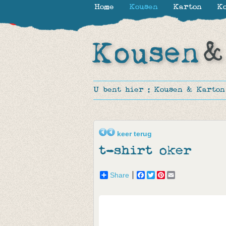
Home
Kousen
Karton
Ko
-20%
U bent hier :
Kousen & Karton
keer terug
t-shirt oker
Share
Facebook
Twitter
Pinterest
Email