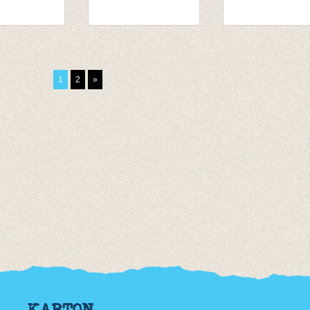
eve
t-shirt donker
Souspull
roen
blauwgrijs
biljartlakengroe
€ 12,50
van € 14,55
1
2
»
tot € 15,95