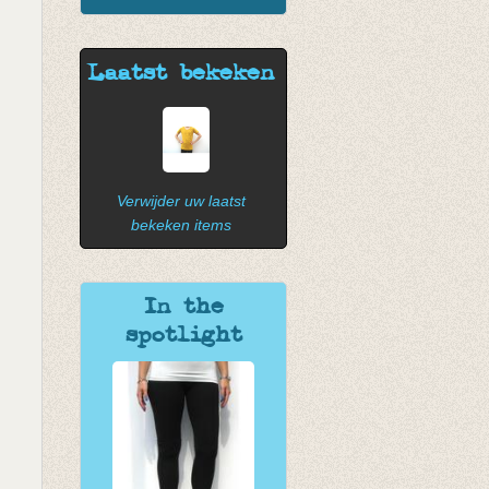
Laatst bekeken
Verwijder uw laatst
bekeken items
In the
spotlight