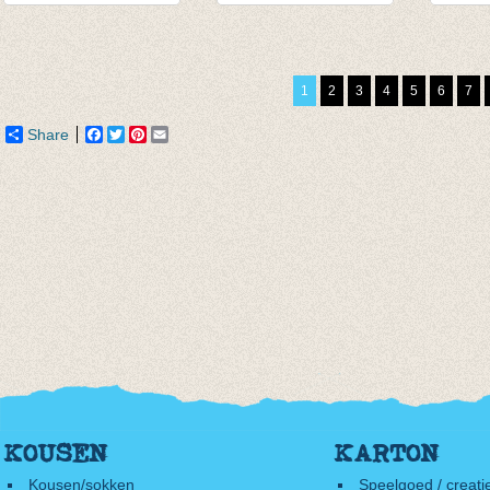
Sok Hearts Ladies
Warme wollen
Sokke
Silver
sokken - met sterke
dark P
€ 14,95
rib aan been - zwart
€ 7,95
1
2
3
4
5
6
7
€ 7,47
€ 9,95
Share
Facebook
Twitter
Pinterest
Email
KOUSEN
KARTON
Kousen/sokken
Speelgoed / creati