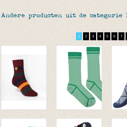
Andere producten uit de categorie
1
2
3
4
5
6
7
kousen/sokken
Medium Sokken
Sokken
gestreept
Green
gemêl