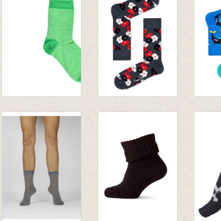
bordeaux/donkerblauw/oker
€ 8,95
€ 4,95
€ 8,00
€ 3,46
Sok Bicolor green
Sokken Kimono
Sokke
€ 6,95
Antracite
€ 6,00
€ 4,86
€ 8,95