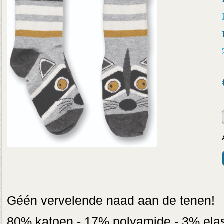
Géén vervelende naad aan de tenen!
80% katoen - 17% polyamide - 3% ela