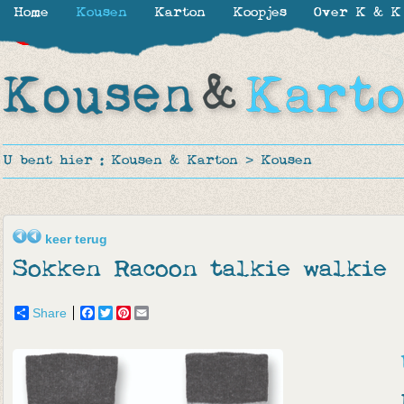
Home
Kousen
Karton
Koopjes
Over K & K
-30%
-30%
-50%
-50%
-50%
U bent hier :
Kousen & Karton
>
Kousen
keer terug
Sokken Racoon talkie walkie
Share
Facebook
Twitter
Pinterest
Email