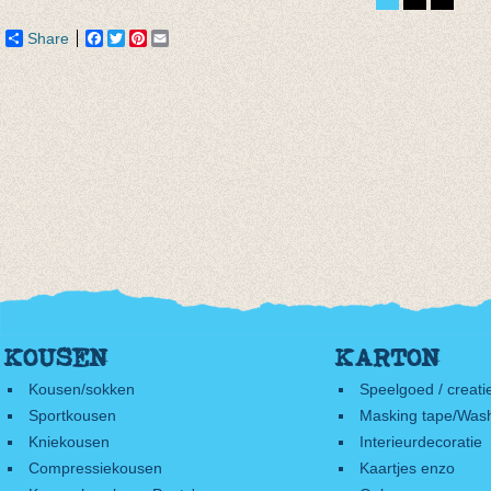
tot € 15,95
Share
Facebook
Twitter
Pinterest
Email
KOUSEN
KARTON
Kousen/sokken
Speelgoed / creati
Sportkousen
Masking tape/Wash
Kniekousen
Interieurdecoratie
Compressiekousen
Kaartjes enzo