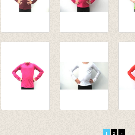
Longsleeve
Longsleeve donker
T-shir
Bordeaux
fuchsia
€ 12,5
€ 13,95
van € 10,75
tot € 13,95
Souspull donker
Longsleeve wit
Sousp
fuchsia
van € 10,75
van € 
van € 14,55
tot € 13,95
tot € 
1
2
»