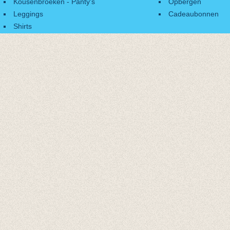
Kousenbroeken - Panty's
Opbergen
Leggings
Cadeaubonnen
Shirts
Accessoires
Cadeaubonnen