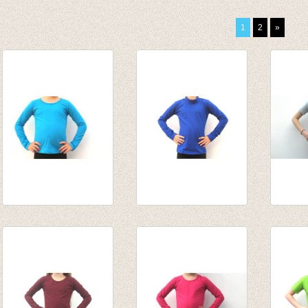
1
2
»
Longsleeve
Souspull kobalt
t-shirt
turquoise
van € 14,55
lichtg
van € 10,75
tot € 15,95
€ 12,5
tot € 13,95