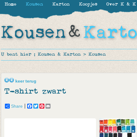
Home
Kousen
Karton
Koopjes
Over K & K
U bent hier :
Kousen & Karton
>
Kousen
keer terug
T-shirt zwart
Share
Facebook
Twitter
Pinterest
Email