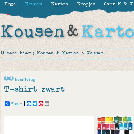
Home
Kousen
Karton
Koopjes
Over K & K
-20%
U bent hier :
Kousen & Karton
>
Kousen
keer terug
T-shirt zwart
Share
Facebook
Twitter
Pinterest
Email