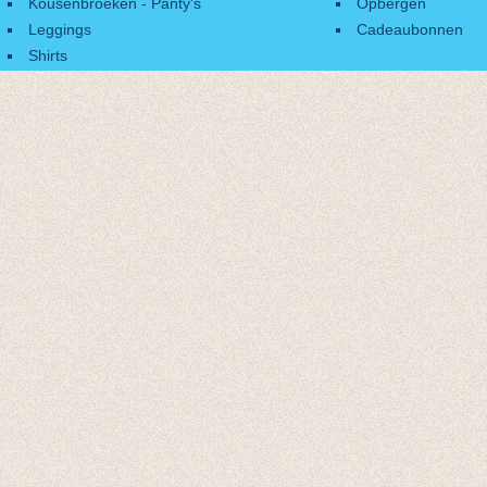
Kousenbroeken - Panty's
Opbergen
Leggings
Cadeaubonnen
Shirts
Accessoires
Cadeaubonnen