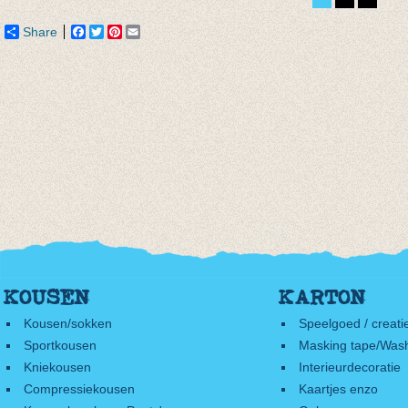
tot € 12,76
Share
Facebook
Twitter
Pinterest
Email
KOUSEN
KARTON
Kousen/sokken
Speelgoed / creati
Sportkousen
Masking tape/Wash
Kniekousen
Interieurdecoratie
Compressiekousen
Kaartjes enzo