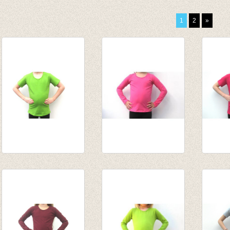
1
2
»
T-shirt lime
Longsleeve fuchsia
T-shir
€ 12,50
van € 10,75
fuchsi
tot € 13,95
€ 12,5