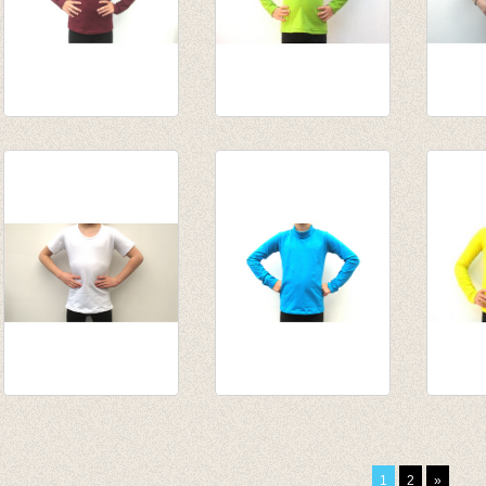
Longsleeve
Longsleeve lime
t-shirt
Bordeaux
van € 10,75
lichtg
€ 13,95
tot € 13,95
€ 12,5
T-shirt wit
Souspull turquoise
longsl
€ 12,50
€ 15,95
van € 
van € 14,55
tot € 
1
2
»