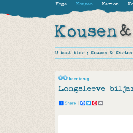
Home
Kousen
Karton
Ko
-20%
-20%
U bent hier :
Kousen & Karton
keer terug
Longsleeve bilja
Share
Facebook
Twitter
Pinterest
Email