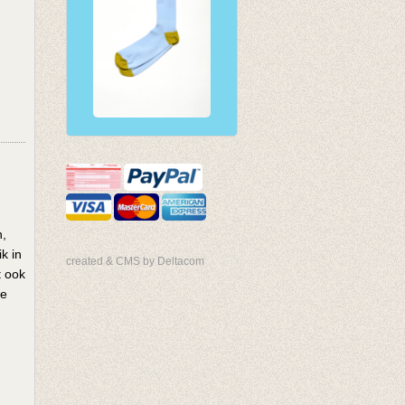
n,
k in
created & CMS by Deltacom
t ook
ge