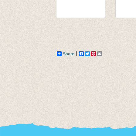
t-shirt donker
Souspul
blauwgrijs
rood
€ 12,50
van € 14
tot € 15
Share
Facebook
Twitter
Pinterest
Email