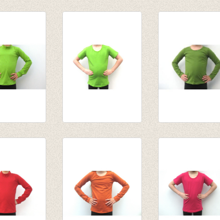
l bruin
Souspull olijf
Souspull donker
,55
van € 14,55
fuchsia
,95
tot € 15,95
van € 14,55
tot € 15,95
l lime
T-shirt lime
Longsleeve
€ 12,50
olijfgroen
,55
van € 10,75
,76
tot € 13,95