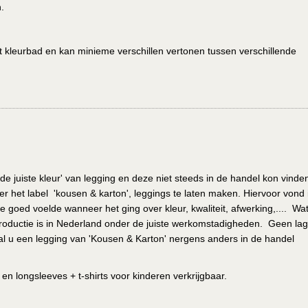
en.
het kleurbad en kan minieme verschillen vertonen tussen verschillende
de juiste kleur' van legging en deze niet steeds in de handel kon vinde
r het label 'kousen & karton', leggings te laten maken. Hiervoor vond i
e goed voelde wanneer het ging over kleur, kwaliteit, afwerking,.... Wa
de productie is in Nederland onder de juiste werkomstadigheden. Geen la
l u een legging van 'Kousen & Karton' nergens anders in de handel
n longsleeves + t-shirts voor kinderen verkrijgbaar.