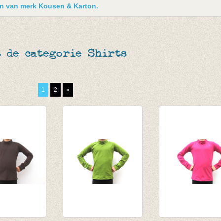
ken van merk Kousen & Karton.
 de categorie Shirts
1
2
»