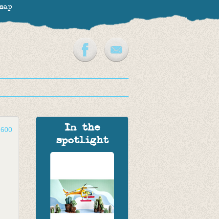
map
In the
-600
spotlight