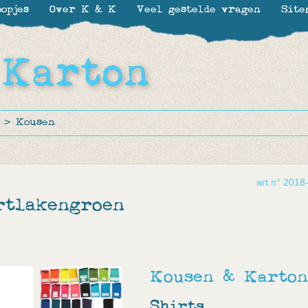
opjes
Over K & K
Veel gestelde vragen
Site
>
Kousen
art.n° 2018
rtlakengroen
Kousen & Karton
Shirts