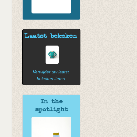
Laatst bekeken
Verwijder uw laatst
bekeken items
In the
spotlight