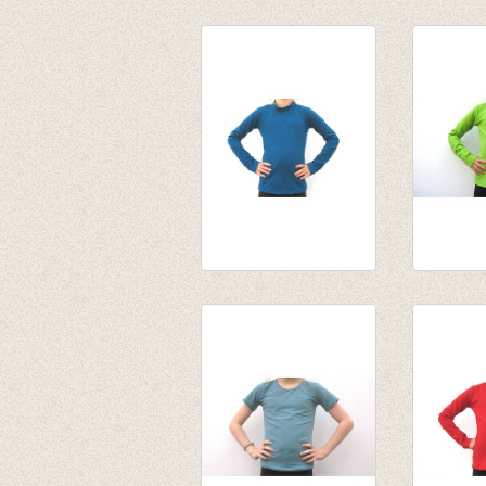
Souspull turquoise
Souspul
€ 15,95
van € 14
van € 14,55
tot € 15
tot € 12,76
Souspull donker
Souspul
petrol
€ 15,95
van € 14,55
van € 14
tot € 15,95
tot € 12