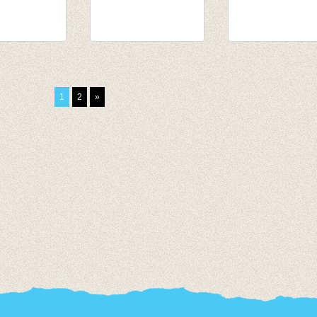
l winter
Longsleeve
T-shirt donker
Terracotta/roest
fuchsia
,55
van € 11,45
€ 12,50
1
2
»
,95
tot € 13,95