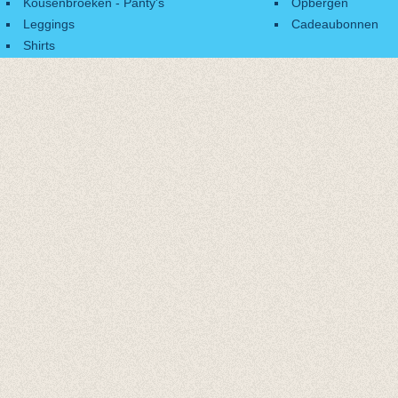
Kousenbroeken - Panty's
Opbergen
Leggings
Cadeaubonnen
Shirts
Accessoires
Cadeaubonnen