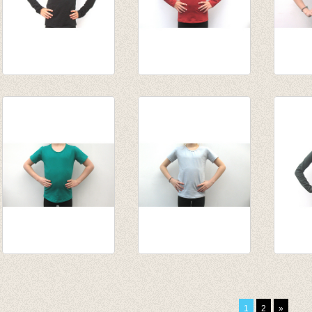
Souspull zwart
Longsleeve
t-shir
van € 14,95
Steenrood
blauwg
tot € 15,95
€ 13,95
€ 12,5
T-shirt
t-shirt zeer
Longs
biljartlakengroen
lichtgrijsblauw
Denne
€ 12,50
€ 12,50
€ 13,9
1
2
»