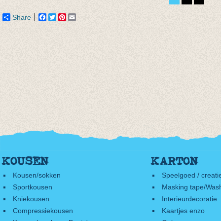
Share
Facebook
Twitter
Pinterest
Email
KOUSEN
KARTON
Kousen/sokken
Speelgoed / creati
Sportkousen
Masking tape/Wash
Kniekousen
Interieurdecoratie
Compressiekousen
Kaartjes enzo