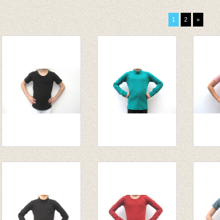
1
2
»
T-shirt zwart
Souspull
t-shir
€ 12,50
biljartlakengroen
€ 12,5
van € 14,55
tot € 15,95