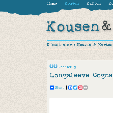
Home
Kousen
Karton
Ko
U bent hier :
Kousen & Karton
keer terug
Longsleeve Cogna
Share
Facebook
Twitter
Pinterest
Email