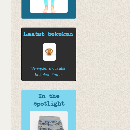
Laatst bekeken
Verwijder uw laatst
bekeken items
In the
spotlight