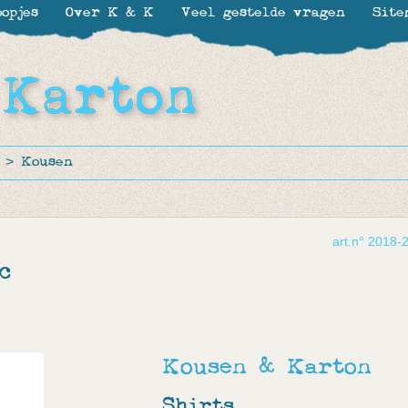
opjes
Over K & K
Veel gestelde vragen
Site
>
Kousen
art.n° 2018-
c
Kousen & Karton
Shirts