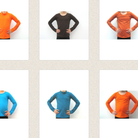
,95
tot € 15,95
van € 14,55
tot € 15,95
l oranje
Longsleeve donker
Longsleeve
,55
bruin
Terracotta/roest
,95
van € 10,75
van € 11,45
tot € 13,95
tot € 13,95