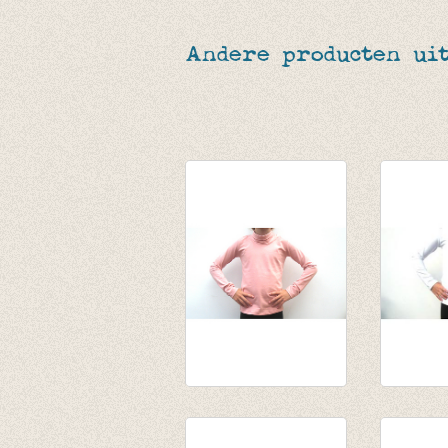
Andere producten uit
Souspull Wild Roze
Longsle
van € 14,55
van € 10