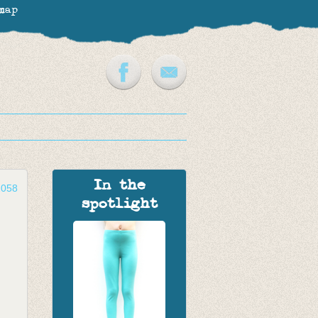
map
In the
2058
spotlight