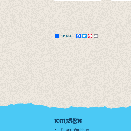
T-shirt rood
Longsle
€ 12,50
turquoi
van € 10
tot € 13
Share
Facebook
Twitter
Pinterest
Email
KOUSEN
Kousen/sokken