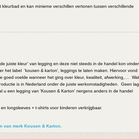
het kleurbad en kan minieme verschillen vertonen tussen verschillende
de juiste kleur' van legging en deze niet steeds in de handel kon vinde
r het label 'kousen & karton', leggings te laten maken. Hiervoor vond i
e goed voelde wanneer het ging over kleur, kwaliteit, afwerking,.... Wa
de productie is in Nederland onder de juiste werkomstadigheden. Geen la
l u een legging van 'Kousen & Karton' nergens anders in de handel
n longsleeves + t-shirts voor kinderen verkrijgbaar.
ken van merk Kousen & Karton.