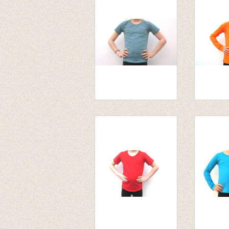
tot € 16,95
tot € 13
t-shirt donker
Souspul
blauwgrijs
van € 14
€ 12,50
tot € 15