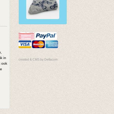
n,
k in
created & CMS by Deltacom
t ook
ge