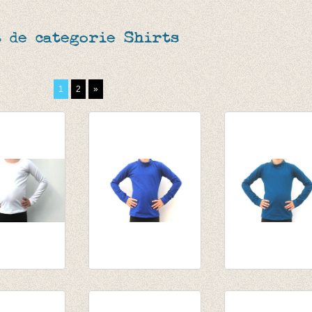
 de categorie Shirts
1
2
»
eve wit
Souspull kobalt
Souspull donker
,75
van € 14,55
petrol