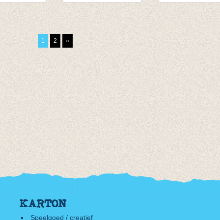
eve
Souspull petrol
Longsleeve oran
se
van € 14,55
van € 10,75
,75
tot € 15,95
tot € 13,95
1
2
»
,95
KARTON
Speelgoed / creatief