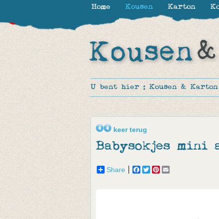
Home
Kousen
Karton
Ko
-30%
-30%
-30%
-30%
-50%
U bent hier :
Kousen & Karton
keer terug
Babysokjes mini 
Share
Facebook
Twitter
Pinterest
Email