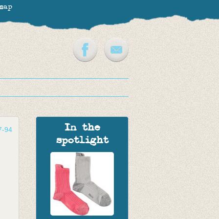
map
In the
7-94
spotlight