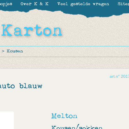
opjes
Over K & K
Veel gestelde vragen
Site
>
Kousen
art.n° 201
auto blauw
Melton
Kousen/sokken