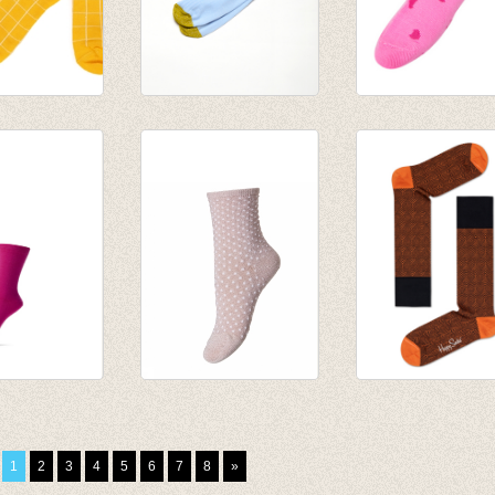
ico - Citrus
Sokken Faience
Enkelsokjes
€ 20,00
Peanuts fel roze
€ 14,00
€ 4,95
ok/kous
Sokken Nora Nude
Sokken Dressed
€ 6,95
Orange/Rust
€ 20,00
1
2
3
4
5
6
7
8
»
€ 14,00