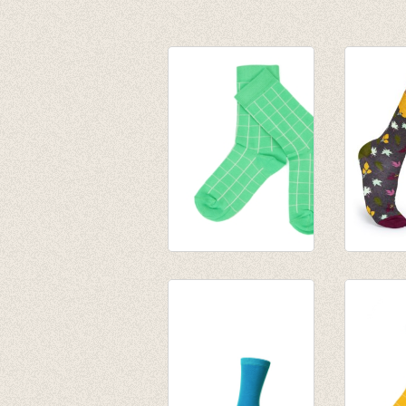
Sokken Nico -
Sokken 
Poison Green
Brown/o
€ 9,95
€ 8,95
€ 6,99