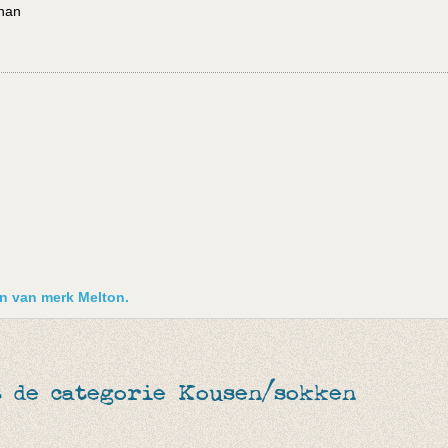
than
en van merk Melton.
t de categorie Kousen/sokken