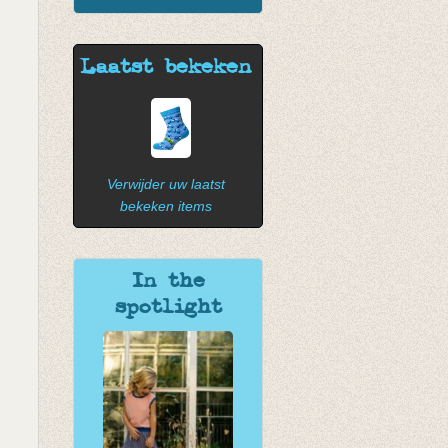
Laatst bekeken
Verwijder uw laatst
bekeken items
In the
spotlight