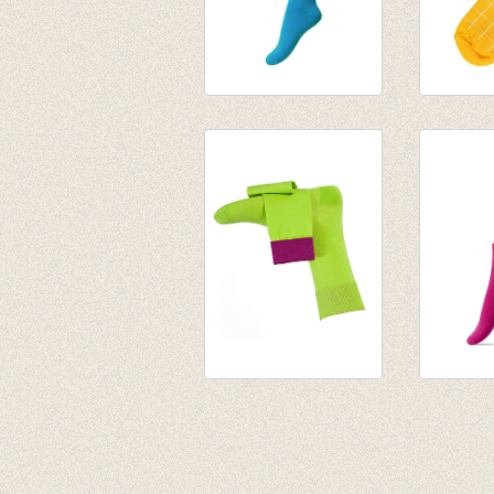
Basis sok/kous
Sokken N
petrol
€ 9,95
€ 3,95
€ 6,99
Fijne herensokken
Basis s
Macao (green)
Fuchsia
€ 11,50
€ 3,95
€ 1,97