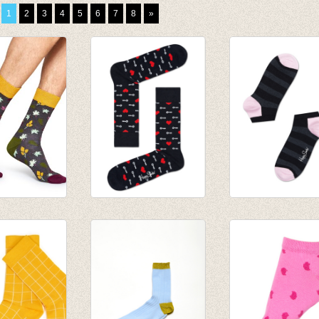
1
2
3
4
5
6
7
8
»
Fall
Sokken Key To My
Golfsokjes /
ker/green
Heart
enkelsokjes
€ 8,95
gestreept
€ 6,95