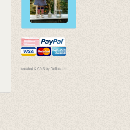
created & CMS by Deltacom