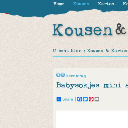
Home
Kousen
Karton
Ko
-30%
-30%
-50%
-50%
U bent hier :
Kousen & Karton
keer terug
Babysokjes mini 
Share
Facebook
Twitter
Pinterest
Email