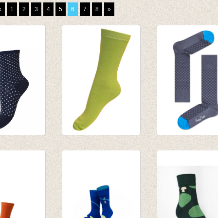
«
1
2
3
4
5
6
7
8
»
Nora Navy
basis sok/kous
Sokken Dressed
Macaw green (lime)
Grey
€ 3,95
€ 20,00
€ 1,97
€ 14,00