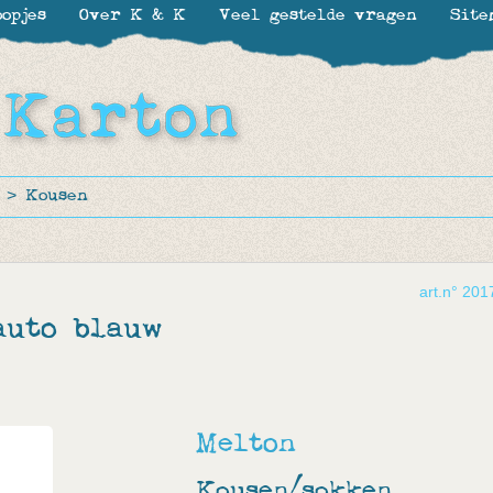
opjes
Over K & K
Veel gestelde vragen
Site
>
Kousen
art.n° 201
auto blauw
Melton
Kousen/sokken