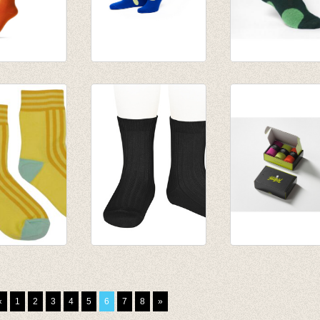
ok/kous
Sokken BlauStich
sokken/kousen
n
Halley
groen met bolle
€ 15,50
'forest'
€ 8,00
okken Yellow
Sokken met fijne rib
Fijne heren kwali
zwart
sokken - 3 box -
€ 5,25
Thrakien/Bermu
«
1
2
3
4
5
6
7
8
»
€ 33,50