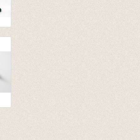
n
teit
da/Burgund