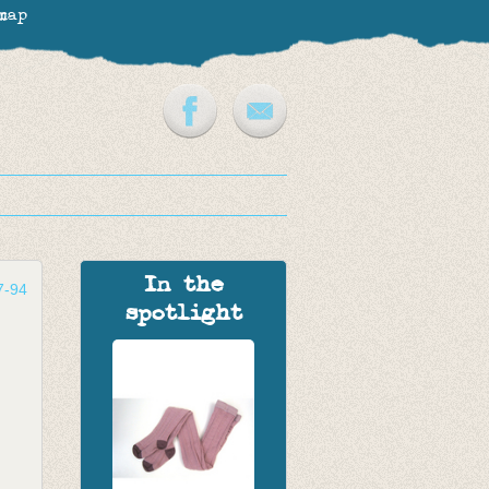
map
In the
7-94
spotlight