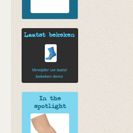
Laatst bekeken
Verwijder uw laatst
bekeken items
In the
spotlight