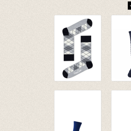
Sokken Argyle grey
Sokken 
€ 8,95
€ 6,95
€ 6,26