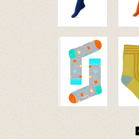
sokken/kousen
Basis s
kobalt
mandari
€ 3,95
€ 3,95
€ 1,97
sokken Heart
Korte S
€ 8,95
line
€ 7,95