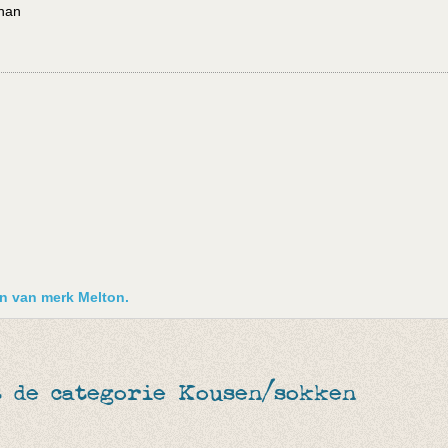
than
en van merk Melton.
t de categorie Kousen/sokken