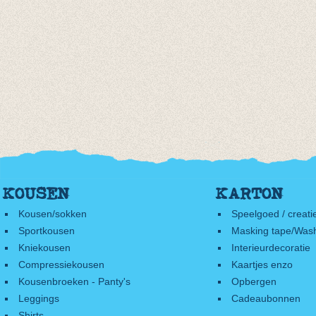
KOUSEN
KARTON
Kousen/sokken
Speelgoed / creati
Sportkousen
Masking tape/Wash
Kniekousen
Interieurdecoratie
Compressiekousen
Kaartjes enzo
Kousenbroeken - Panty's
Opbergen
Leggings
Cadeaubonnen
Shirts