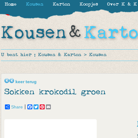
Home
Kousen
Karton
Koopjes
Over K & K
-30%
-30%
-50%
-12%
-50%
-17%
U bent hier :
Kousen & Karton
>
Kousen
keer terug
Sokken krokodil groen
Share
Facebook
Twitter
Pinterest
Email