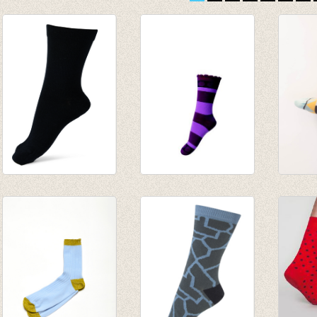
Sokken superwas
kousen Julie paars
Sokke
wol
gestreept
solo 
€ 8,95
€ 5,95
€ 32,5
€ 2,97