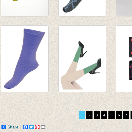
Sokken Faience
Sokken Cracked
Sokke
€ 20,00
Sand
Dash 
€ 14,00
€ 4,95
€ 12,9
Sokken Blue violet
Simple Kind Nylon
Valent
€ 3,95
Green
wome
€ 1,97
€ 11,95
€ 21,9
1
2
3
4
5
6
7
€ 9,95
Share
Facebook
Twitter
Pinterest
Email