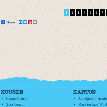
rood/paars
Grey
Lila
€ 3,90
€ 20,00
€ 11,9
1
2
3
4
5
6
7
€ 1,95
€ 14,00
€ 9,95
Share
Facebook
Twitter
Pinterest
Email
KOUSEN
KARTON
Kousen/sokken
Speelgoed / creati
Sportkousen
Masking tape/Wash