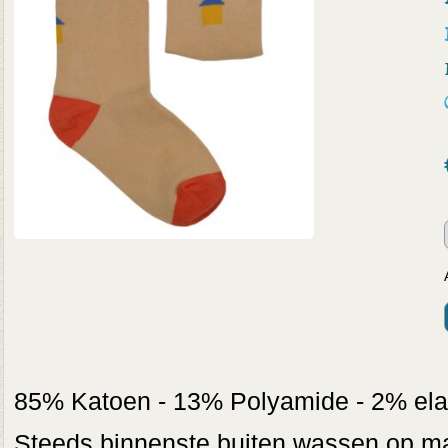
85% Katoen - 13% Polyamide - 2% ela
Steeds binnenste buiten wassen op max