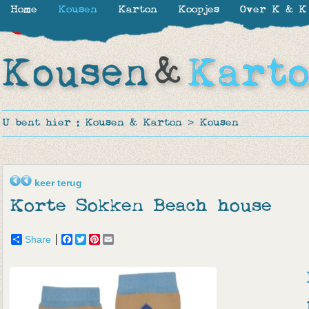
Home
Kousen
Karton
Koopjes
Over K & K
-30%
-30%
-30%
-50%
-17%
-50%
-50%
-17%
-50%
U bent hier :
Kousen & Karton
>
Kousen
keer terug
Korte Sokken Beach house
Share
Facebook
Twitter
Pinterest
Email