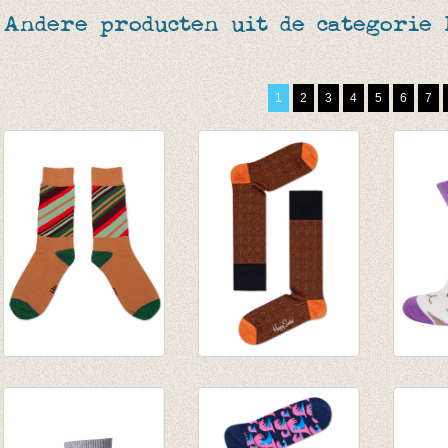
Andere producten uit de categorie
1
2
3
4
5
6
7
Sokken When You're
Sokken Dressed
Sokke
Near
Orange/Rust
kat li
€ 9,95
€ 20,00
€ 4,95
€ 14,00
€ 2,47