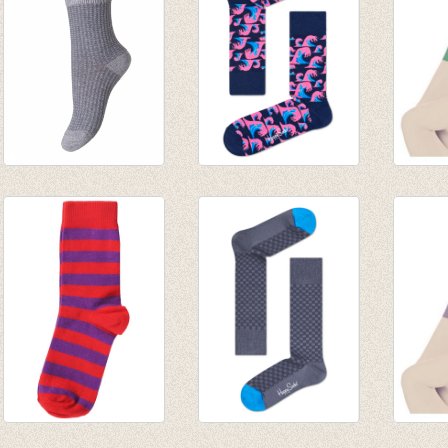
Sokken Grey waffle
Sokken Wave
Simpl
€ 6,95
€ 8,95
Green
€ 11,9
€ 9,95
Sokken gestreept
Sokken Dressed
Simpl