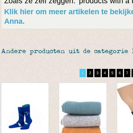
Zoals ze zelf zeggen: 'products with a t
Klik hier om meer artikelen te beki
Anna.
Andere producten uit de categorie
1
2
3
4
5
6
7