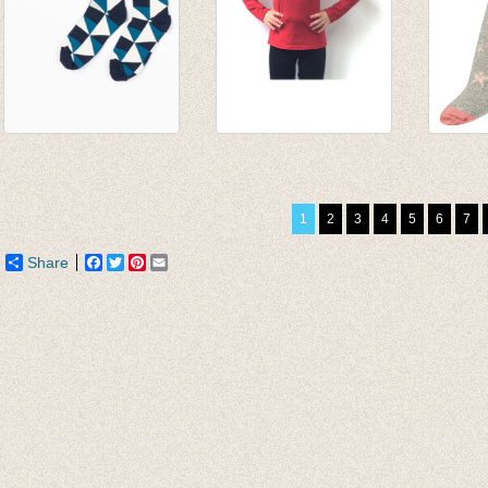
Sokken Kristian
Longsleeve warm
Sokke
Seaport It ́s all
rood
with l
about squares
van € 11,45
€ 5,95
1
2
3
4
5
6
7
€ 9,95
tot € 13,95
Share
Facebook
Twitter
Pinterest
Email