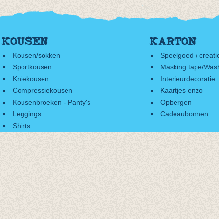
KOUSEN
KARTON
Kousen/sokken
Speelgoed / creati
Sportkousen
Masking tape/Wash
Kniekousen
Interieurdecoratie
Compressiekousen
Kaartjes enzo
Kousenbroeken - Panty's
Opbergen
Leggings
Cadeaubonnen
Shirts
Accessoires
Cadeaubonnen