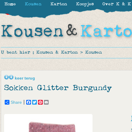
Home
Kousen
Karton
Koopjes
Over K & K
-30%
-20%
-50%
U bent hier :
Kousen & Karton
>
Kousen
keer terug
Sokken Glitter Burgundy
Share
Facebook
Twitter
Pinterest
Email