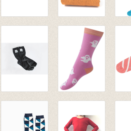
Sokken BlauStich
Sokken grey
sokken
Halley
€ 6,95
hond 
€ 15,50
€ 8,50
€ 5,95
Reflective Bike
Sokken 'Glow in the
Sokke
socks
Dark' Ghosts -
Craba
€ 22,95
zachte kers
€ 8,95
€ 18,36
€ 5,95