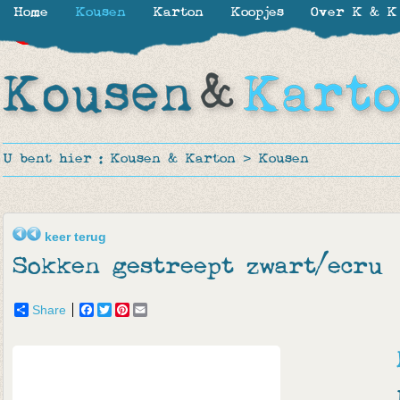
Home
Kousen
Karton
Koopjes
Over K & K
-30%
-30%
-50%
-40%
-50%
U bent hier :
Kousen & Karton
>
Kousen
keer terug
Sokken gestreept zwart/ecru
Share
Facebook
Twitter
Pinterest
Email