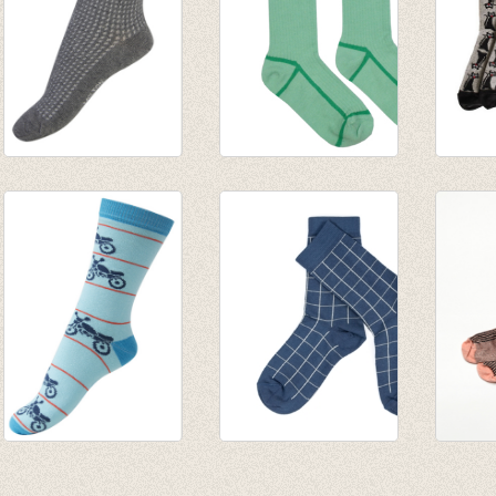
Sokken met
Medium Sokken
Sokke
speciale structuur
Green
€ 8,00
grey
€ 8,95
€ 5,95
€ 2,97
Sokken moto aqua
Sokken Nico - Real
Fijne
blauw
Teal
Brilla