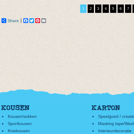
€ 4,95
€ 9,95
€ 20,0
1
2
3
4
5
6
7
€ 6,99
€ 14,0
Share
Facebook
Twitter
Pinterest
Email
KOUSEN
KARTON
Kousen/sokken
Speelgoed / creati
Sportkousen
Masking tape/Wash
Kniekousen
Interieurdecoratie