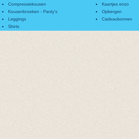
Compressiekousen
Kaartjes enzo
Kousenbroeken - Panty's
Opbergen
Leggings
Cadeaubonnen
Shirts
Accessoires
Cadeaubonnen