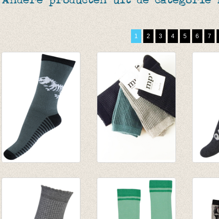
Andere producten uit de categorie
1
2
3
4
5
6
7
Sokken Glow in the
Sokken Navy waffle
Sokke
dark Dinosaur
€ 6,95
dark C
scelet
€ 7,95
€ 7,95