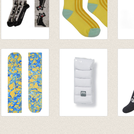
Sokken kat
Korte Sokken Yellow
Fijne
€ 8,00
line
Thraki
€ 7,95
€ 11,5
Sokken Special
5-pack witte sokken
Sokke
Special Marble
€ 12,95
dark C