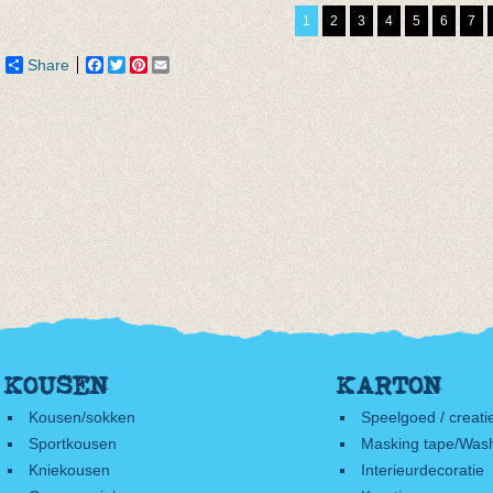
Yellow/blue
€ 6,47
€ 7,95
1
2
3
4
5
6
7
€ 14,95
€ 10,48
Share
Facebook
Twitter
Pinterest
Email
KOUSEN
KARTON
Kousen/sokken
Speelgoed / creati
Sportkousen
Masking tape/Wash
Kniekousen
Interieurdecoratie