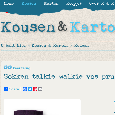
Home
Kousen
Karton
Koopjes
Over K & K
-11%
-30%
-50%
-50%
U bent hier :
Kousen & Karton
>
Kousen
keer terug
Sokken talkie walkie vos pru
Share
Facebook
Twitter
Pinterest
Email