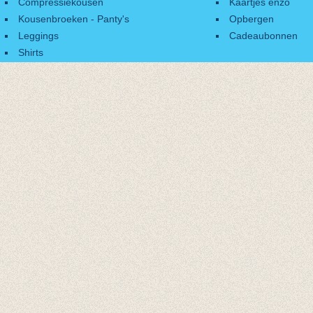
Compressiekousen
Kaartjes enzo
Kousenbroeken - Panty's
Opbergen
Leggings
Cadeaubonnen
Shirts
Accessoires
Cadeaubonnen