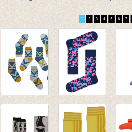
1
2
3
4
5
6
7
Sokken Van Dyke
Sokken Wave
Basis
Kids - 7 solo sokken
€ 8,95
paars
€ 22,45
€ 3,95
€ 19,95
€ 1,97