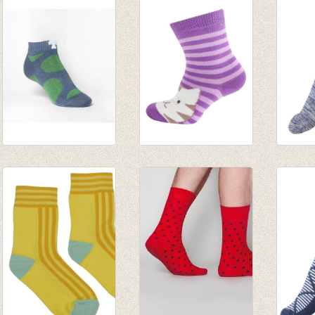
golfsok/ lage sok/
Sokken Gestreepte
Sokke
enkelsok grijs met
kat licht paars
Sport 
groene bollen
€ 4,95
€ 5,95
€ 7,00
€ 2,47
€ 2,97