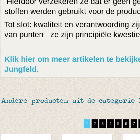
Hierdoor verzekeren ze dat er geen ge
stoffen werden gebruikt voor de produc
Tot slot: kwaliteit en verantwoording zi
van punten - ze zijn principiële kwestie
Klik hier om meer artikelen te bekij
Jungfeld.
Andere producten uit de categorie
1
2
3
4
5
6
7