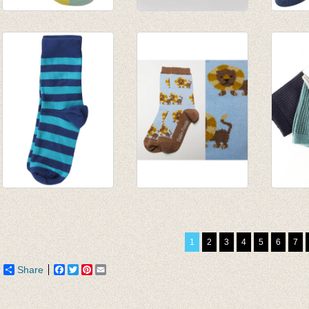
Korte Sokken Yellow
Sokken Johnny
Sokken
line
Dash Red/Grey dot
gemêl
€ 7,95
€ 12,95
€ 4,95
€ 3,46
Sokken gestreept
Sokken leeuw
Sokke
blauw/turquoise
bruin/blauw
€ 6,95
€ 3,90
€ 5,00
1
2
3
4
5
6
7
€ 1,95
Share
Facebook
Twitter
Pinterest
Email