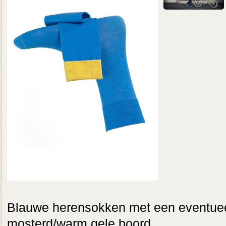
Blauwe herensokken met een eventuee
mosterd/warm gele boord.