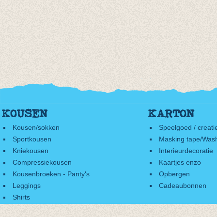
KOUSEN
KARTON
Kousen/sokken
Speelgoed / creati
Sportkousen
Masking tape/Wash
Kniekousen
Interieurdecoratie
Compressiekousen
Kaartjes enzo
Kousenbroeken - Panty's
Opbergen
Leggings
Cadeaubonnen
Shirts
Accessoires