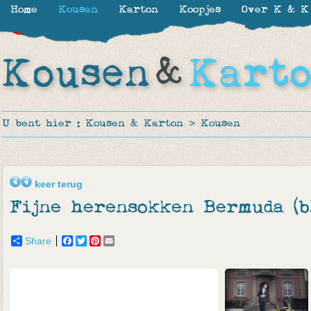
Home
Kousen
Karton
Koopjes
Over K & K
-30%
-30%
-10%
-50%
-50%
-50%
U bent hier :
Kousen & Karton
>
Kousen
keer terug
Fijne herensokken Bermuda (b
Share
Facebook
Twitter
Pinterest
Email