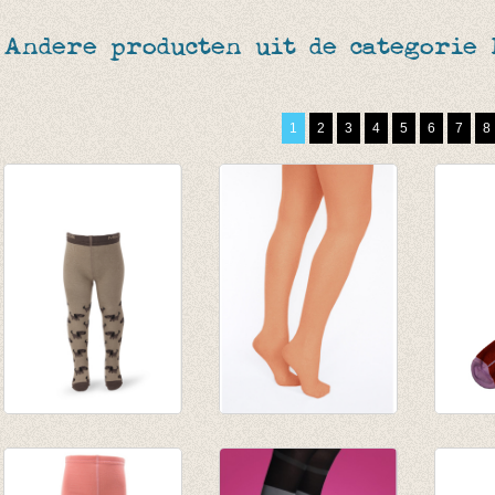
Andere producten uit de categorie
1
2
3
4
5
6
7
8
Kousenbroekje
Panty Rust
Kouse
'hondjes'
€ 5,95
Stripe
€ 13,95
€ 4,16
€ 13,9