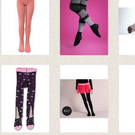
€ 4,18
Kousenbroek
Panty/broekkous:
Kouse
Salmon rose
Brede strepen zwart
Renate
€ 9,95
met grijs
Ice
€ 20,00
€ 18,5
€ 8,00
€ 9,25