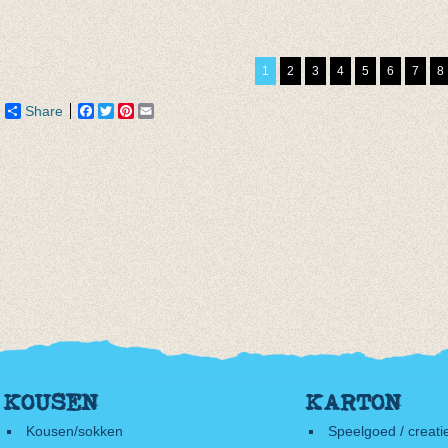
Kousenbroek
Kousenbroek Rain
Kouse
eenhoorn pruim
Drop black/grey
rib g
€ 12,50
€ 16,00
€ 16,5
1
2
3
4
5
6
7
8
€ 8,75
€ 11,20
Share
Facebook
Twitter
Pinterest
Email
KOUSEN
KARTON
Kousen/sokken
Speelgoed / creati