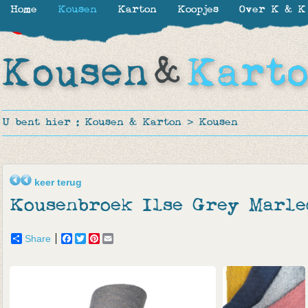
Home
Kousen
Karton
Koopjes
Over K & K
-30%
-30%
-30%
-70%
-60%
-50%
-60%
U bent hier :
Kousen & Karton
>
Kousen
keer terug
Kousenbroek Ilse Grey Marle
Share
Facebook
Twitter
Pinterest
Email