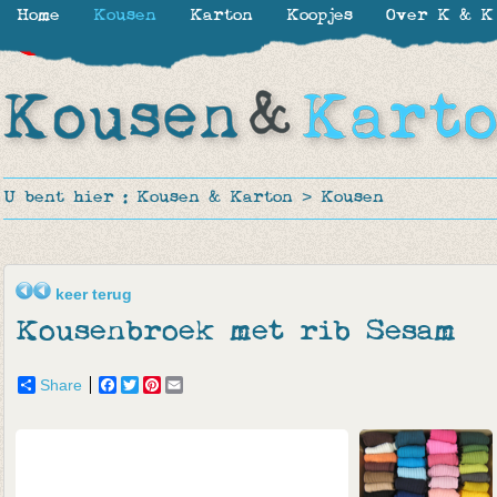
Home
Kousen
Karton
Koopjes
Over K & K
-30%
-30%
-30%
-50%
U bent hier :
Kousen & Karton
>
Kousen
keer terug
Kousenbroek met rib Sesam
Share
Facebook
Twitter
Pinterest
Email