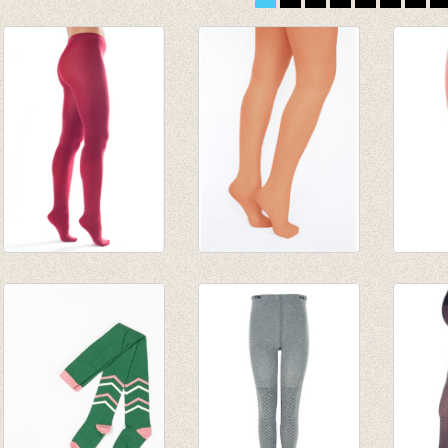
Shiny Happy Panty
Panty Rust
Kouse
Bordeaux
€ 5,95
Salmo
€ 29,95
€ 4,16
€ 9,95