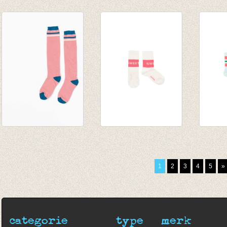
Kniekous Birds
Kousenbroek met
Kouse
€ 9,95
vogeltjesmotief
opligg
€ 7,00
Birds
motief
€ 13,95
€ 12,9
€ 9,75
€ 10,3
Kniekousen Annie
‘SWEET’ MEDIUM
STRIP
Seapot
SOCKS off-
SOCKS
€ 9,95
white/rose
mint/r
1
2
3
4
5
»
€ 14,00
€ 14,0
categorie
type
merk