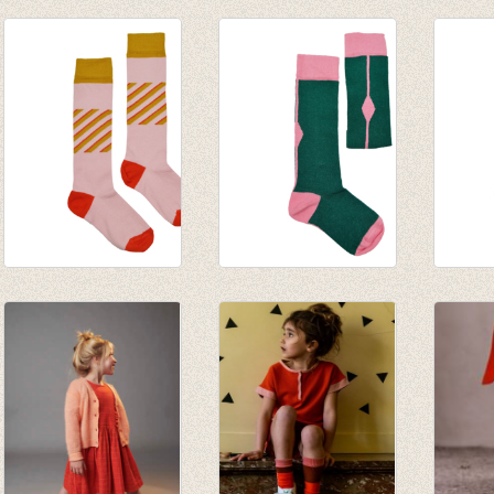
JORDAN
JORDAN
Sokke
kniekousen - Creole
kniekousen -
Creole
Pink
Crabapple
€ 8,95
€ 9,95
€ 9,95
Kniekous Pink
Kniekous Square
Knieko
€ 9,95
€ 9,95
€ 9,95