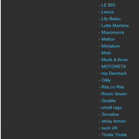
- LE BIG
- Leoca
- Lily-Balou
- Lotte Martens
- Maxomorra
- Melton
- Miniature
- Molo
- Monk & Anna
- MOTORETA
- mp Denmark
- Oilily
- Rita co Rita
- Room Seven
- Sizable
- small rags
- Sonatina
- sticky lemon
- suck UK
- Thokk Thokk