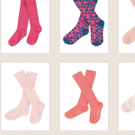
Kousenbroek rib
JORDAN
JORD
Eva Hot Pink
kniekousen -
knieko
€ 14,95
Mykonos Blue
€ 9,95
€ 9,95