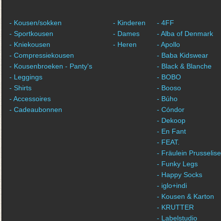
- Kousen/sokken
- Kinderen
- 4FF
- Sportkousen
- Dames
- Alba of Denmark
- Kniekousen
- Heren
- Apollo
- Compressiekousen
- Baba Kidswear
- Kousenbroeken - Panty's
- Black & Blanche
- Leggings
- BOBO
- Shirts
- Booso
- Accessoires
- Búho
- Cadeaubonnen
- Cóndor
- Dekoop
- En Fant
- FEAT.
- Fräulein Prusselise
- Funky Legs
- Happy Socks
- iglo+indi
- Kousen & Karton
- KRUTTER
- Labelstudio