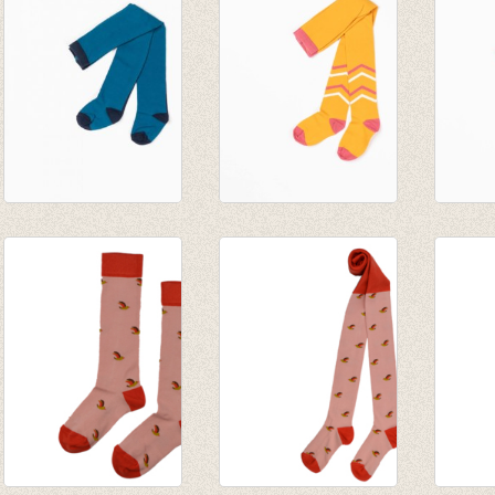
€ 12,95
Kousenbroek Dicte
Kousenbroek Karla
Kouse
Tights Provincial
Tights Beeswax
Tights
Blue
€ 19,95
€ 19,9
€ 19,95