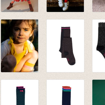
JORDAN striped
Kniekous Grenadine
Kniek
knee socks -
€ 9,95
stripe
papaya punch
€ 7,00
€ 9,95
€ 9,95
€ 7,00
Kniekous Yellow
Kousenbroek Ovo
Sokken
rose
Tight Phantom
pack
€ 9,95
€ 21,95
€ 12,9
€ 7,00