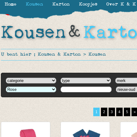
Home
Kousen
Karton
Koopjes
Over K & K
-30%
-30%
-30%
-30%
-30%
-30%
-30%
-30%
-30%
-20%
U bent hier :
Kousen & Karton
>
Kousen
1
2
3
4
5
»