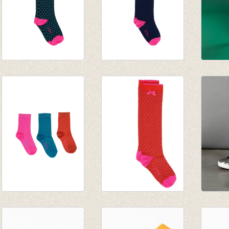
Kniekousen Penina
Kniekousen Presley
Kniek
Knee High Black Iris
Knee High Black Iris
Oud R
€ 12,95
€ 12,95
€ 9,95
€ 6,99
Sokken Priya 3-pack
Kniekousen Penina
Kniek
€ 12,95
Knee High Coral
Knee 
Red
€ 12,9