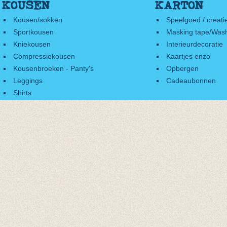
KOUSEN
KARTON
Kousen/sokken
Speelgoed / creati
Sportkousen
Masking tape/Wash
Kniekousen
Interieurdecoratie
Compressiekousen
Kaartjes enzo
Kousenbroeken - Panty's
Opbergen
Leggings
Cadeaubonnen
Shirts
Accessoires
Cadeaubonnen