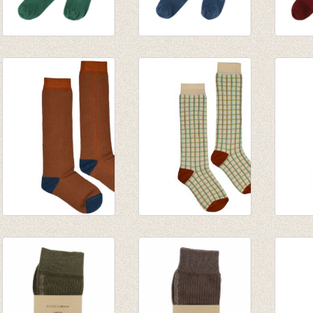
Kousenbroek rib
Kousenbroek rib
Kouse
Eva evergreen
Eva dark-petrol
Eva b
€ 13,95
€ 13,95
€ 13,9
Kniekous Brown
Kniekous Checked
Knieko
sugar stripe
€ 9,95
Honey
€ 9,95
€ 9,95