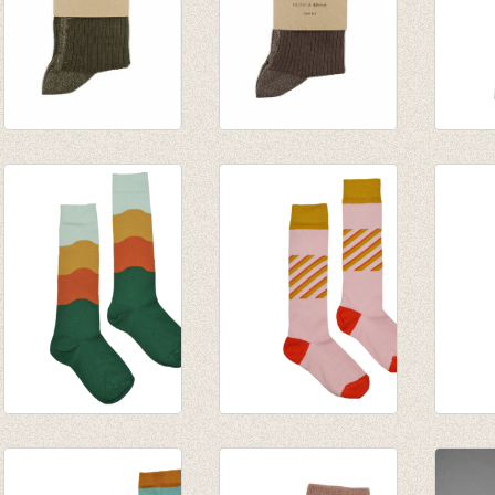
Sokken Glitter Line
Sokken Glitter Line
Sokken
Olive
Cacao
Black
€ 8,50
€ 8,50
€ 8,50
Kniekous Wave
Kniekous Pink
Kniek
€ 9,95
€ 9,95
€ 9,95