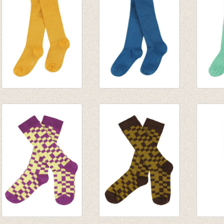
Kousenbroek rib
Kousenbroek rib
Kouse
Eva Radiant Yellow
Eva Mykonos Blue
Eva C
€ 14,95
€ 14,95
Menth
€ 14,9