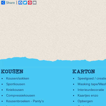
Share
Facebook
Twitter
Pinterest
Email
KOUSEN
KARTON
Kousen/sokken
Speelgoed / creati
Sportkousen
Masking tape/Wash
Kniekousen
Interieurdecoratie
Compressiekousen
Kaartjes enzo
Kousenbroeken - Panty's
Opbergen