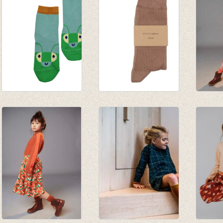
Sokken Happy
Sokken Glitter Line
JORDA
beetles
Pink Beige
knee s
€ 6,95
€ 8,50
papay
€ 9,95