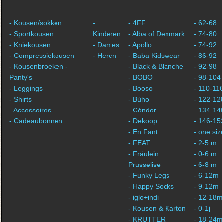
- Kousen/sokken
-
- 4FF
- 62-68
- Sportkousen
Kinderen
- Alba of Denmark
- 74-80
- Kniekousen
- Dames
- Apollo
- 74-92
- Compressiekousen
- Heren
- Baba Kidswear
- 86-92
- Kousenbroeken -
- Black & Blanche
- 92-98
Panty's
- BOBO
- 98-104
- Leggings
- Booso
- 110-11
- Shirts
- Búho
- 122-12
- Accessoires
- Cóndor
- 134-14
- Cadeaubonnen
- Dekoop
- 146-15
- En Fant
- one siz
- FEAT.
- 2-5 m
- Fräulein
- 0-6 m
Prusselise
- 6-8 m
- Funky Legs
- 6-12m
- Happy Socks
- 9-12m
- iglo+indi
- 12-18
- Kousen & Karton
- 0-1j
- KRUTTER
- 18-24