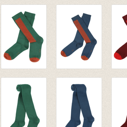
JORDAN
JORDAN
Kniek
kniekousen -
kniekousen - Dark
€ 9,95
Hyacinth Violet
Earth
€ 9,95
€ 9,95
JORDAN
JORDAN
JORD
kniekousen -
kniekousen - Dark-
kniek
Evergreen
petrol
Burgu
€ 9,95
€ 9,95
€ 9,95