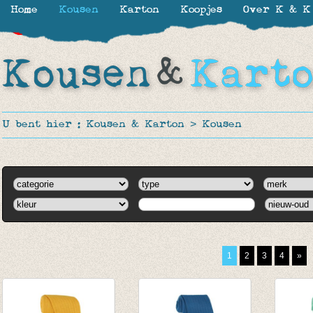
Home
Kousen
Karton
Koopjes
Over K & K
-30%
-30%
-30%
U bent hier :
Kousen & Karton
>
Kousen
1
2
3
4
»