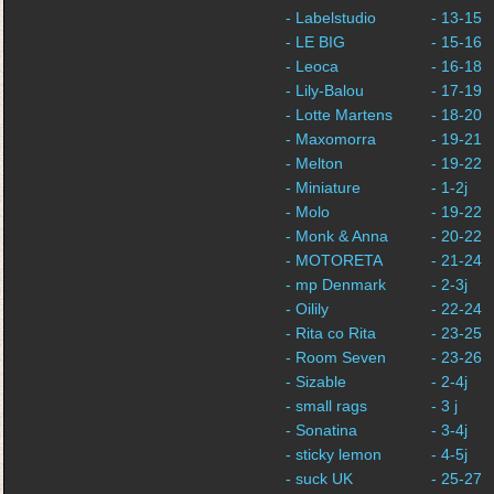
- Labelstudio
- 13-15
- LE BIG
- 15-16
- Leoca
- 16-18
- Lily-Balou
- 17-19
- Lotte Martens
- 18-20
- Maxomorra
- 19-21
- Melton
- 19-22
- Miniature
- 1-2j
- Molo
- 19-22
- Monk & Anna
- 20-22
- MOTORETA
- 21-24
- mp Denmark
- 2-3j
- Oilily
- 22-24
- Rita co Rita
- 23-25
- Room Seven
- 23-26
- Sizable
- 2-4j
- small rags
- 3 j
- Sonatina
- 3-4j
- sticky lemon
- 4-5j
- suck UK
- 25-27