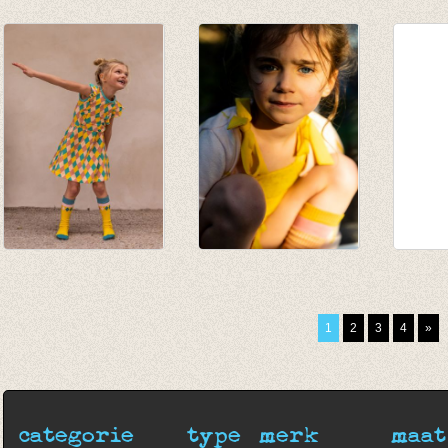
JORDAN knee
Kniekous Petrol
Kniek
socks - potters clay
Stripes
€ 9,95
€ 9,95
€ 9,95
Kniekous Square
Kniekous Yellow
Kouse
lemon
rose
rib A
€ 9,95
€ 9,95
€ 13,9
1
2
3
4
»
€ 7,00
€ 7,00
categorie
type
merk
maat