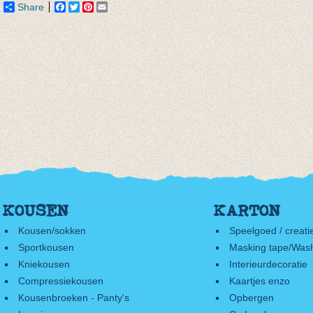
Share
Facebook
Twitter
Pinterest
Email
KOUSEN
KARTON
Kousen/sokken
Speelgoed / creati
Sportkousen
Masking tape/Wash
Kniekousen
Interieurdecoratie
Compressiekousen
Kaartjes enzo
Kousenbroeken - Panty's
Opbergen