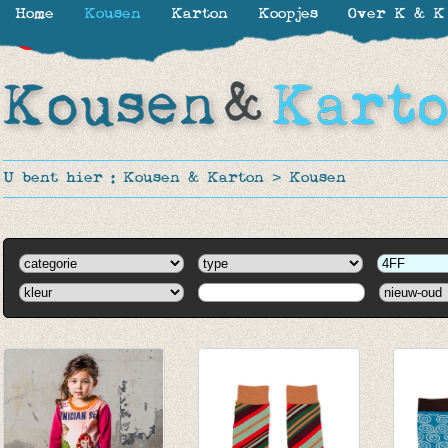
Home
Kousen
Karton
Koopjes
Over K & K
-40%
-50%
U bent hier :
Kousen & Karton
>
Kousen