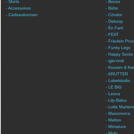
- Shirts
- Booso
- Accessoires
- Búho
- Cadeaubonnen
- Cóndor
- Dekoop
- En Fant
- FEAT.
- Fräulein Prus
- Funky Legs
- Happy Socks
- iglo+indi
- Kousen & Ka
- KRUTTER
- Labelstudio
- LE BIG
- Leoca
- Lily-Balou
- Lotte Marten
- Maxomorra
- Melton
- Miniature
- Molo