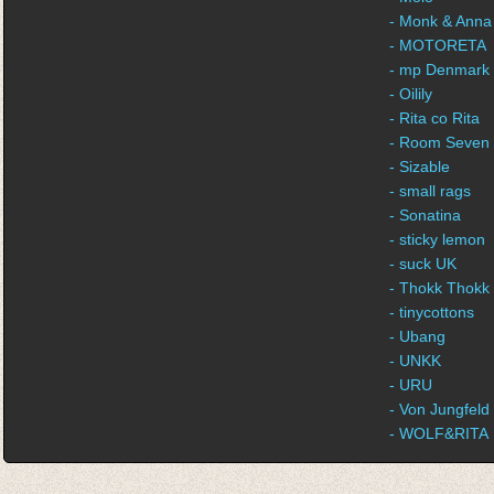
- Monk & Anna
- MOTORETA
- mp Denmark
- Oilily
- Rita co Rita
- Room Seven
- Sizable
- small rags
- Sonatina
- sticky lemon
- suck UK
- Thokk Thokk
- tinycottons
- Ubang
- UNKK
- URU
- Von Jungfeld
- WOLF&RITA