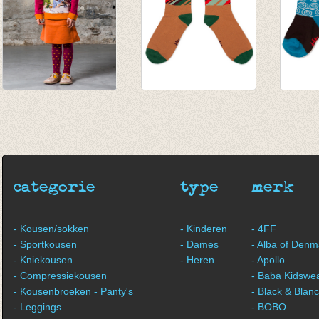
Kousenbroek Tight
Sokken When You're
Sokke
Tones
Near
Yourse
€ 19,95
€ 9,95
€ 7,95
€ 11,97
categorie
type
merk
- Kousen/sokken
- Kinderen
- 4FF
- Sportkousen
- Dames
- Alba of Denm
- Kniekousen
- Heren
- Apollo
- Compressiekousen
- Baba Kidswe
- Kousenbroeken - Panty's
- Black & Blan
- Leggings
- BOBO