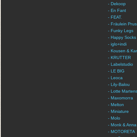
- Dekoop
- En Fant
- FEAT.
- Fräulein Prus
- Funky Legs
- Happy Socks
- iglo+indi
- Kousen & Ka
- KRUTTER
- Labelstudio
- LE BIG
- Leoca
- Lily-Balou
- Lotte Marten
- Maxomorra
- Melton
- Miniature
- Molo
- Monk & Anna
- MOTORETA