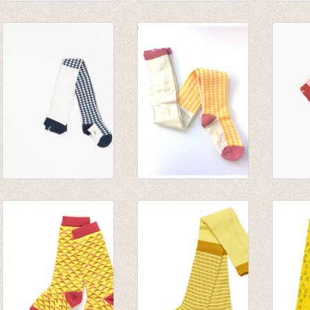
Kniekousen Annie
Kousenbroek Thea
Kouse
Blue Coral
Old Rose
Nugge
€ 9,95
€ 16,95
€ 16,9
Kousenbroek Ida
Kousenbroek Ida
Kouse
Mood Indigo Tiles
Nugget gold Tiles
Rose 
€ 19,95
€ 17,50
€ 17,2
€ 8,75
€ 12,0