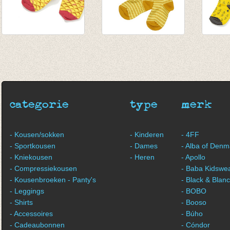
Kniekousen Gary
Kousenbroek
Kouse
Boomerang Yellow
Gelato Yellow
Yellow
€ 10,75
striped
€ 17,2
€ 6,45
€ 17,25
€ 6,90
€ 6,90
categorie
type
merk
- Kousen/sokken
- Kinderen
- 4FF
- Sportkousen
- Dames
- Alba of Denm
- Kniekousen
- Heren
- Apollo
- Compressiekousen
- Baba Kidswe
- Kousenbroeken - Panty's
- Black & Blan
- Leggings
- BOBO
- Shirts
- Booso
- Accessoires
- Búho
- Cadeaubonnen
- Cóndor