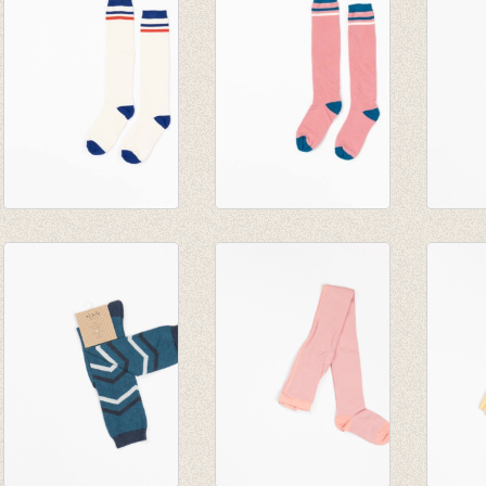
triangles
Grafic
about
€ 9,95
€ 9,95
€ 9,95
Kniekousen Annie
Kniekousen Annie
Kniek
Solidate Blue
Seapot
Nugge
€ 9,95
€ 9,95
€ 9,95