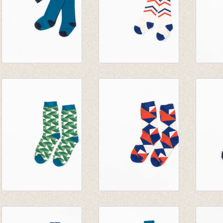
Kousenbroek Dicte
Kousenbroek Karla
Kouse
Tights Provincial
Tights Antique
Tight
Blue
White
€ 19,9
€ 19,95
€ 19,95
Sokken Kristian
Sokken Kristian
Sokken
Juniper Crazy with
Solidate Trafic
Seaport