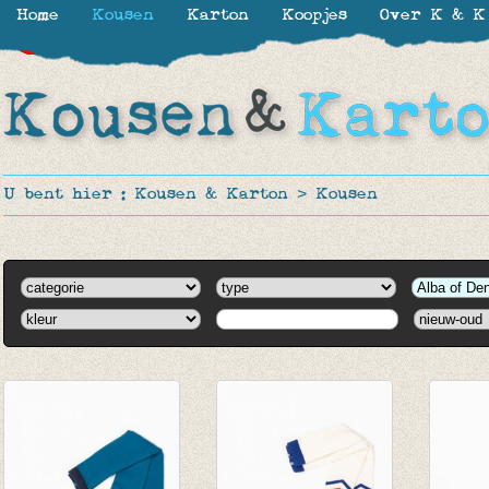
Home
Kousen
Karton
Koopjes
Over K & K
-30%
-50%
-40%
-60%
-60%
-60%
U bent hier :
Kousen & Karton
>
Kousen