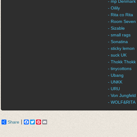
- mp Denmark
- Oilily
- Rita co Rita
- Room Seven
- Sizable
- small rags
- Sonatina
- sticky lemon
- suck UK
- Thokk Thokk
- tinycottons
- Ubang
- UNKK
- URU
- Von Jungfeld
- WOLF&RITA
Share
Facebook
Twitter
Pinterest
Email