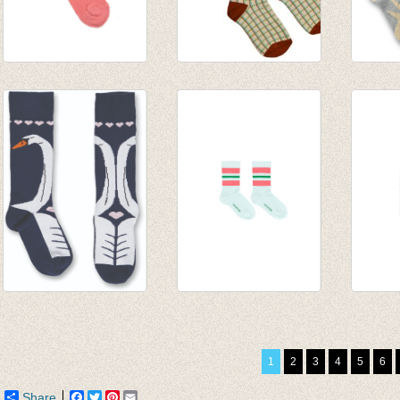
Kniekousen
Kniekous Checked
Kniek
Harlequin Desert
€ 9,95
talkie
€ 9,50
€ 9,25
Kniekousen Swan
STRIPES MEDIUM
‘SWEE
€ 9,25
SOCKS light
SOCKS
mint/rose
white/
1
2
3
4
5
6
€ 14,00
€ 14,0
Share
Facebook
Twitter
Pinterest
Email