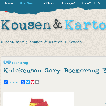
Home
Kousen
Karton
Koopjes
Over K & K
-10%
U bent hier :
Kousen & Karton
>
Kousen
keer terug
Kniekousen Gary Boomerang 
Share
Facebook
Twitter
Pinterest
Email