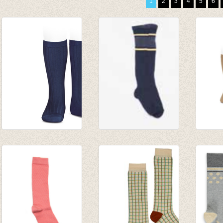
1
2
3
4
5
6
Kniekous fijne rib
Fijne kniekousen
Knieko
marine
NOIR
camel
van € 6,50
€ 20,00
van € 
tot € 7,90
€ 18,00
tot € 