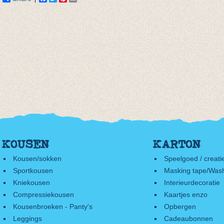
KOUSEN
KARTON
Kousen/sokken
Speelgoed / creati
Sportkousen
Masking tape/Wash
Kniekousen
Interieurdecoratie
Compressiekousen
Kaartjes enzo
Kousenbroeken - Panty's
Opbergen
Leggings
Cadeaubonnen