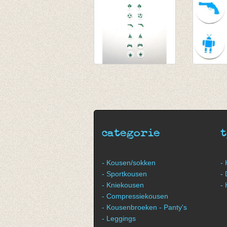
Strijkrondjes jongen
Strijkro
groen
turquoi
€ 4,95
€ 4,95
€ 3,46
€ 3,46
categorie
- Kousen/sokken
-
- Sportkousen
-
- Kniekousen
-
- Compressiekousen
- Kousenbroeken - Panty's
- Leggings