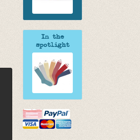
In the
spotlight