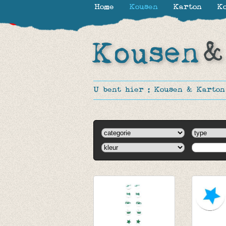
Home
Kousen
Karton
Ko
-30%
-30%
U bent hier :
Kousen & Karton