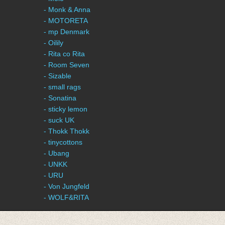
- Monk & Anna
- MOTORETA
- mp Denmark
- Oilily
- Rita co Rita
- Room Seven
- Sizable
- small rags
- Sonatina
- sticky lemon
- suck UK
- Thokk Thokk
- tinycottons
- Ubang
- UNKK
- URU
- Von Jungfeld
- WOLF&RITA