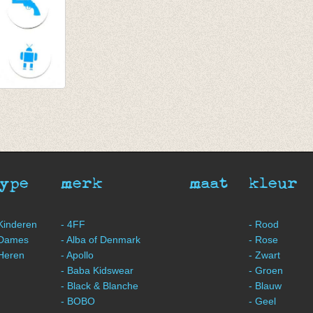
ndjes jongen
se
type
merk
maat
kleur
 Kinderen
- 4FF
- Rood
 Dames
- Alba of Denmark
- Rose
 Heren
- Apollo
- Zwart
- Baba Kidswear
- Groen
- Black & Blanche
- Blauw
- BOBO
- Geel