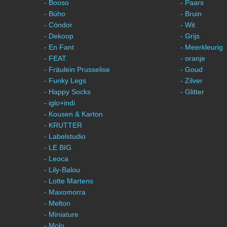
- Booso
- Paars
- Búho
- Bruin
- Cóndor
- Wit
- Dekoop
- Grijs
- En Fant
- Meerkleurig
- FEAT.
- oranje
- Fräulein Prusselise
- Goud
- Funky Legs
- Zilver
- Happy Socks
- Glitter
- iglo+indi
- Kousen & Karton
- KRUTTER
- Labelstudio
- LE BIG
- Leoca
- Lily-Balou
- Lotte Martens
- Maxomorra
- Melton
- Miniature
- Molo