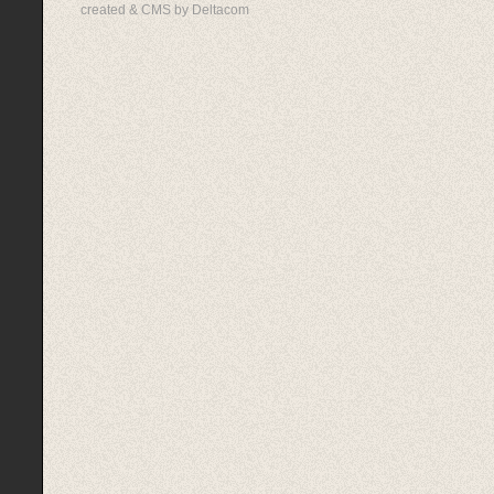
created & CMS by Deltacom