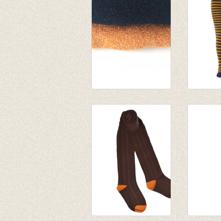
Kousenbroek met
Kousen
glitter dark navy
gestree
€ 17,50
oker/do
€ 14,00
€ 13,95
€ 4,18