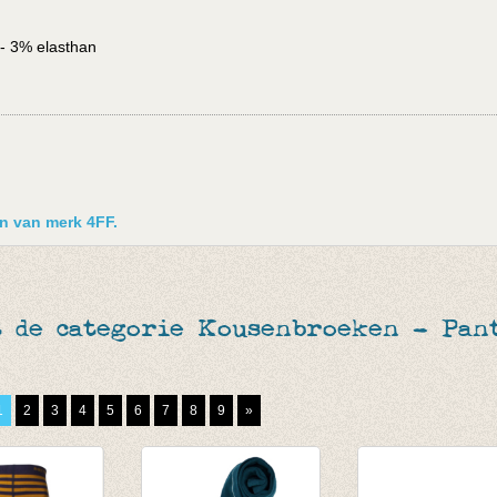
- 3% elasthan
en van merk 4FF.
 de categorie Kousenbroeken - Pant
1
2
3
4
5
6
7
8
9
»