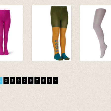
roek Malice
Kousenbroek Ilse
Kousenbroek fri
Golden Glow
grasgroen
€ 17,95
€ 9,95
€ 14,36
€ 6,96
broek
Kousenbroek Take
Kousenbroek Gli
fuchsia
Four
Elderberry/woodr
€ 19,95
€ 17,50
1
2
3
4
5
6
7
8
9
»
€ 9,97