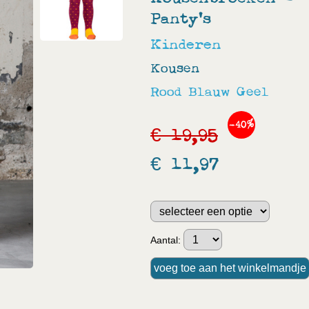
Panty's
Kinderen
Kousen
Rood
Blauw
Geel
-40%
€ 19,95
€ 11,97
Aantal: