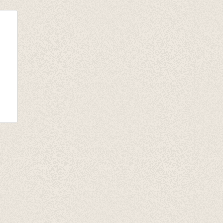
s
tter
ose/vlier