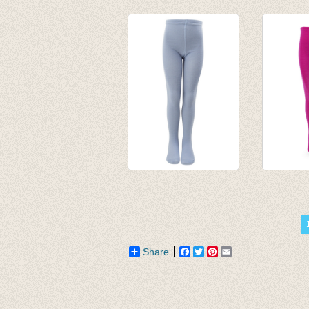
Kousenbroek Rum
Kousenb
Raisin
Blue
€ 14,95
€ 17,90
€ 10,74
Kousenbroek vuil
Kousen
blauw grijs
donker 
€ 9,95
€ 9,95
Share
Facebook
Twitter
Pinterest
Email