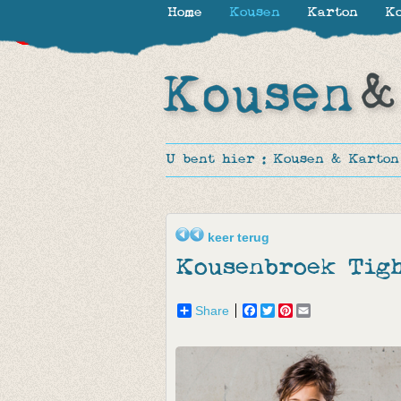
Home
Kousen
Karton
Ko
-30%
-20%
-70%
-40%
-40%
-20%
-50%
U bent hier :
Kousen & Karton
keer terug
Kousenbroek Tig
Share
Facebook
Twitter
Pinterest
Email