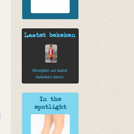
Laatst bekeken
Verwijder uw laatst
bekeken items
In the
spotlight