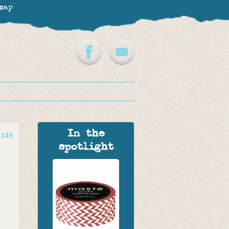
map
In the
2149
spotlight