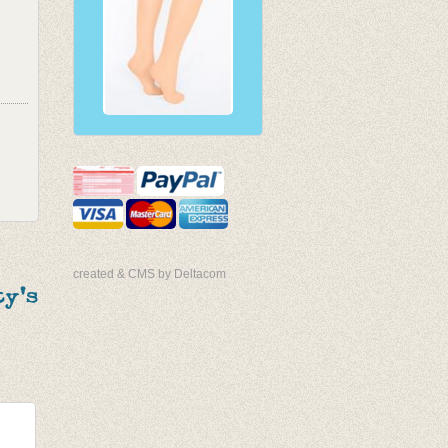
created & CMS by Deltacom
y's