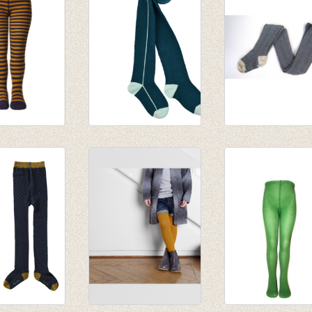
broek
Kousenbroek Petrol
Kousenbroek me
pt
Stripes
verticale kabel
nkerpaars
€ 13,95
Elvina grey
melange, wol
€ 23,95
€ 14,37