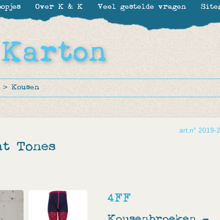
opjes
Over K & K
Veel gestelde vragen
Site
>
Kousen
art.n° 2019-
ht Tones
4FF
Kousenbroeken -