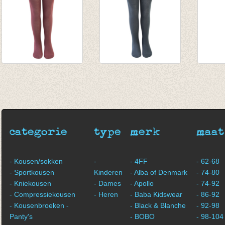
Kousenbroek
Kousenbroek Urban
Kouse
Marsala
green
Rose
€ 9,95
€ 9,95
€ 9,95
€ 7,96
€ 7,96
categorie
type
merk
maat
- Kousen/sokken
-
- 4FF
- 62-68
- Sportkousen
Kinderen
- Alba of Denmark
- 74-80
- Kniekousen
- Dames
- Apollo
- 74-92
- Compressiekousen
- Heren
- Baba Kidswear
- 86-92
- Kousenbroeken -
- Black & Blanche
- 92-98
Panty's
- BOBO
- 98-104