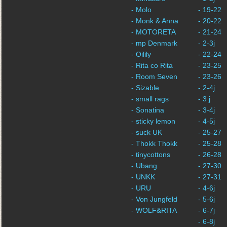
- Molo
- 19-22
- Monk & Anna
- 20-22
- MOTORETA
- 21-24
- mp Denmark
- 2-3j
- Oilily
- 22-24
- Rita co Rita
- 23-25
- Room Seven
- 23-26
- Sizable
- 2-4j
- small rags
- 3 j
- Sonatina
- 3-4j
- sticky lemon
- 4-5j
- suck UK
- 25-27
- Thokk Thokk
- 25-28
- tinycottons
- 26-28
- Ubang
- 27-30
- UNKK
- 27-31
- URU
- 4-6j
- Von Jungfeld
- 5-6j
- WOLF&RITA
- 6-7j
- 6-8j