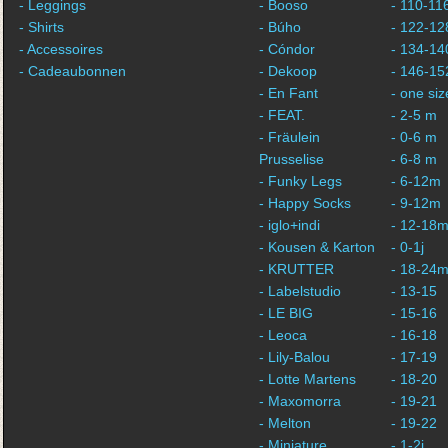
- Leggings
- Booso
- 110-11
- Shirts
- Búho
- 122-12
- Accessoires
- Cóndor
- 134-14
- Cadeaubonnen
- Dekoop
- 146-15
- En Fant
- one siz
- FEAT.
- 2-5 m
- Fräulein
- 0-6 m
Prusselise
- 6-8 m
- Funky Legs
- 6-12m
- Happy Socks
- 9-12m
- iglo+indi
- 12-18
- Kousen & Karton
- 0-1j
- KRUTTER
- 18-24
- Labelstudio
- 13-15
- LE BIG
- 15-16
- Leoca
- 16-18
- Lily-Balou
- 17-19
- Lotte Martens
- 18-20
- Maxomorra
- 19-21
- Melton
- 19-22
- Miniature
- 1-2j