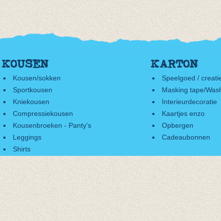
KOUSEN
KARTON
Kousen/sokken
Speelgoed / creati
Sportkousen
Masking tape/Wash
Kniekousen
Interieurdecoratie
Compressiekousen
Kaartjes enzo
Kousenbroeken - Panty's
Opbergen
Leggings
Cadeaubonnen
Shirts
Accessoires
Cadeaubonnen