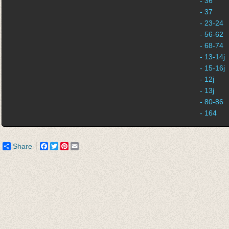
- 36
- 37
- 23-24
- 56-62
- 68-74
- 13-14j
- 15-16j
- 12j
- 13j
- 80-86
- 164
Share
Facebook
Twitter
Pinterest
Email