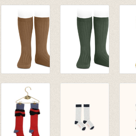
Kousenbroek met
Kniekousen rood
Kniek
fijne rib Peach
lurex met
lurex 
van € 12,50
contrasterende
contr
tot € 16,50
manchet (578)
manch
€ 7,50
€ 7,50
Kniekousen fijne rib
Kniekousen fijne rib
Knieko
Toffee
Amazonia
Musta
van € 6,50
van € 6,50
van € 
tot € 7,90
tot € 7,90
tot € 