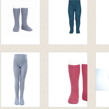
€ 13,95
Kniekousen met
Kousenbroek met
Kouse
fijne rib Acero/staal
fijne rib Ocean
fijne r
€ 7,90
van € 11,50
van € 
tot € 16,50
tot € 