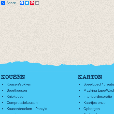
Share
Facebook
Twitter
Pinterest
Email
KOUSEN
KARTON
Kousen/sokken
Speelgoed / creati
Sportkousen
Masking tape/Wash
Kniekousen
Interieurdecoratie
Compressiekousen
Kaartjes enzo
Kousenbroeken - Panty's
Opbergen