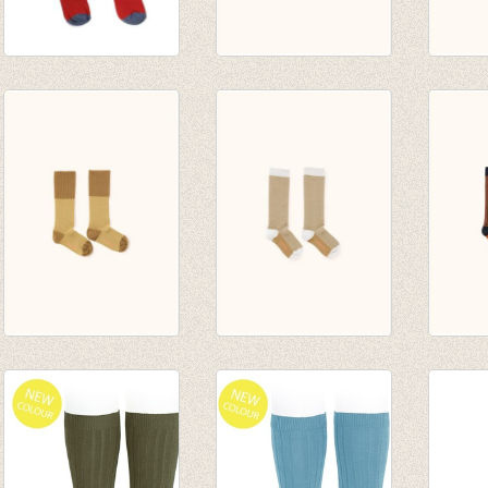
Kniekousen FRILL
diagonal stripes
cherri
BRICK
high socks light
light 
€ 17,50
grey/navy
green
€ 8,75
€ 10,00
€ 14,0
rice loop high socks
multi lines high
multi 
sand/mustard
socks light
socks
€ 14,00
grey/dark nude
€ 14,0
€ 14,00