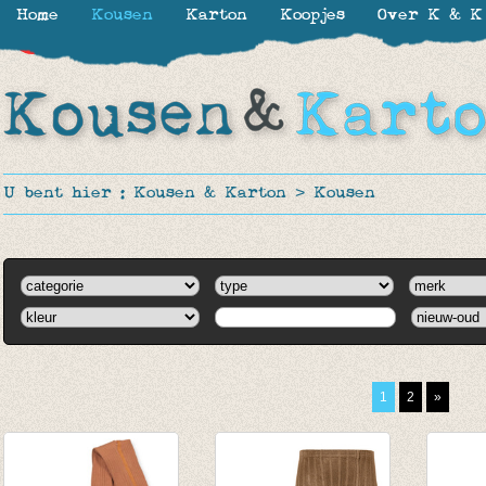
Home
Kousen
Karton
Koopjes
Over K & K
-50%
U bent hier :
Kousen & Karton
>
Kousen
1
2
»