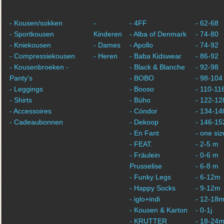
- Kousen/sokken
-
- 4FF
- 62-68
- Sportkousen
Kinderen
- Alba of Denmark
- 74-80
- Kniekousen
- Dames
- Apollo
- 74-92
- Compressiekousen
- Heren
- Baba Kidswear
- 86-92
- Kousenbroeken -
- Black & Blanche
- 92-98
Panty's
- BOBO
- 98-104
- Leggings
- Booso
- 110-11
- Shirts
- Búho
- 122-12
- Accessoires
- Cóndor
- 134-14
- Cadeaubonnen
- Dekoop
- 146-15
- En Fant
- one siz
- FEAT.
- 2-5 m
- Fräulein
- 0-6 m
Prusselise
- 6-8 m
- Funky Legs
- 6-12m
- Happy Socks
- 9-12m
- iglo+indi
- 12-18
- Kousen & Karton
- 0-1j
- KRUTTER
- 18-24