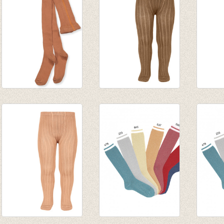
Kousenbroek met
Kousenbroek met
Kouse
rib Amber Brown
fijne rib Toffee
fijne 
€ 13,95
van € 12,50
potat
tot € 16,50
van € 
tot € 