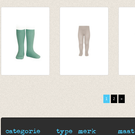
Kousenbroek vuil
Kniekousen met
Kniek
blauw grijs
fijne rib Karmijn
fijne 
€ 9,95
€ 7,90
van € 
tot € 
Kniekousen met
Kousenbroek met
Kouse
fijne rib Jade
fijne rib Arena -
rib No
van € 6,50
Zand
van € 
1
2
»
tot € 7,90
€ 16,50
tot € 
categorie
type
merk
maat