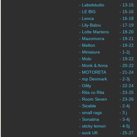
- Labelstudio
- 13-15
- LE BIG
- 15-16
- Leoca
- 16-18
- Lily-Balou
- 17-19
- Lotte Martens
- 18-20
- Maxomorra
- 19-21
- Melton
- 19-22
- Miniature
- 1-2j
- Molo
- 19-22
- Monk & Anna
- 20-22
- MOTORETA
- 21-24
- mp Denmark
- 2-3j
- Oilily
- 22-24
- Rita co Rita
- 23-25
- Room Seven
- 23-26
- Sizable
- 2-4j
- small rags
- 3 j
- Sonatina
- 3-4j
- sticky lemon
- 4-5j
- suck UK
- 25-27