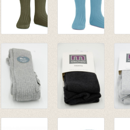
Kniekousen met
Kniekousen met
kouse
fijne rib Alga
fijne rib Zafiro
fijne 
van € 6,50
€ 7,90
van € 
tot € 7,90
tot € 
Kousenbroek met
Kousenbroek Dark
Kouse
rib Light Grey
Grey Melange
Grey 
Melange
€ 9,95
€ 9,95