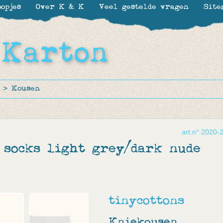
opjes
Over K & K
Veel gestelde vragen
Site
>
Kousen
art.n° 2020-
 socks light grey/dark nude
tinycottons
Kniekousen