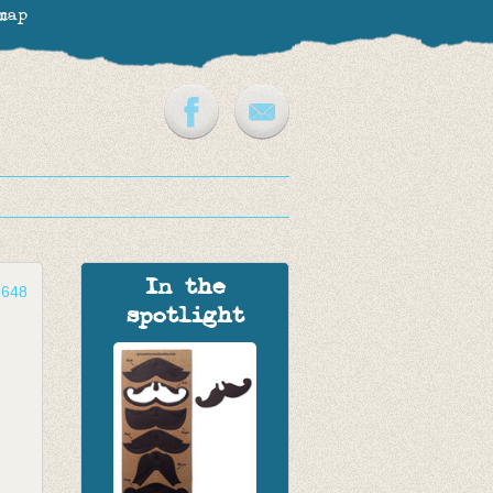
map
In the
2648
spotlight