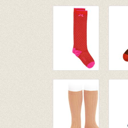
Kniekousen Penina
Kniekou
Knee High Coral
€ 9,95
Red
€ 7,00
€ 12,95