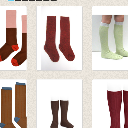
s Twotones
Lange kous wol
Kniekousen
Cayenne
Seed/mint
€ 29,00
€ 20,50
€ 14,35