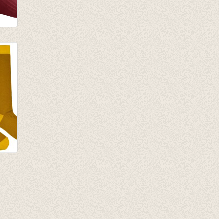
 rib
b