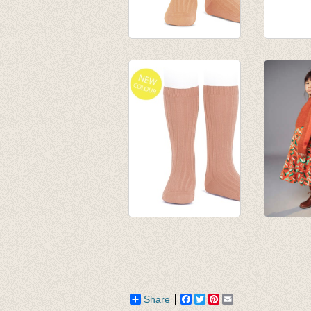
Kniekousen fijne rib
Kniekou
Peach
brown
van € 6,50
€ 9,95
tot € 7,90
Kniekousen met
JORDAN
fijne rib Peonia
socks - 
€ 7,90
€ 9,95
Share
Facebook
Twitter
Pinterest
Email