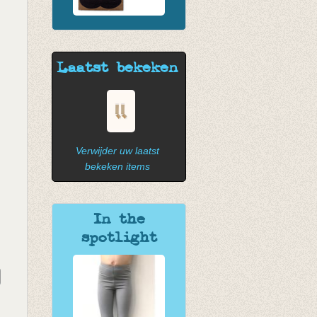
Laatst bekeken
Verwijder uw laatst
bekeken items
In the
spotlight