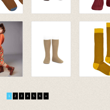
s Sudan
kniekousen fijne rib
Kniekousen fijne
bruin
Robijn rood
van € 6,50
€ 7,90
tot € 7,90
 knee
Kniekousen fijne rib
Kniekous met ri
potters clay
Touw
Honey
van € 6,50
€ 9,95
1
2
3
4
5
6
»
tot € 7,90