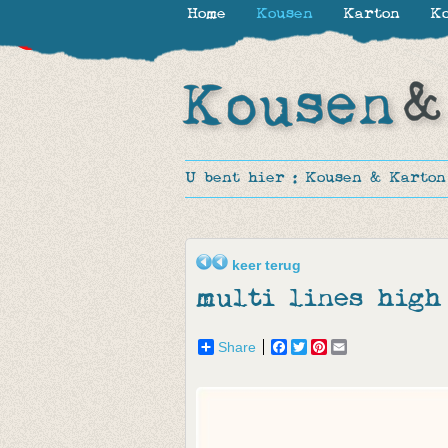
Home
Kousen
Karton
Ko
-30%
-30%
U bent hier :
Kousen & Karton
keer terug
multi lines high
Share
Facebook
Twitter
Pinterest
Email