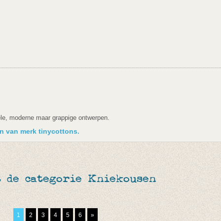
le, moderne maar grappige ontwerpen.
en van merk tinycottons.
t de categorie Kniekousen
1
2
3
4
5
6
»