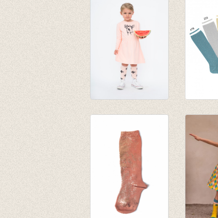
Kniekousen Peach
Kniekou
star
lurex me
€ 8,00
contras
manchet
€ 7,50