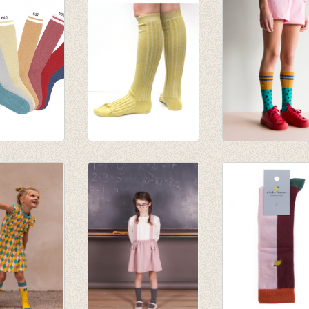
sen blauw
Kniekousen Demi
Kniekousen
t
Gold
Hagelslag Green
terende
€ 19,50
€ 12,95
 (441)
€ 13,65