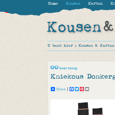
Home
Kousen
Karton
Ko
-30%
-30%
-16%
-20%
U bent hier :
Kousen & Karton
keer terug
Kniekous Donkerg
Share
Facebook
Twitter
Pinterest
Email