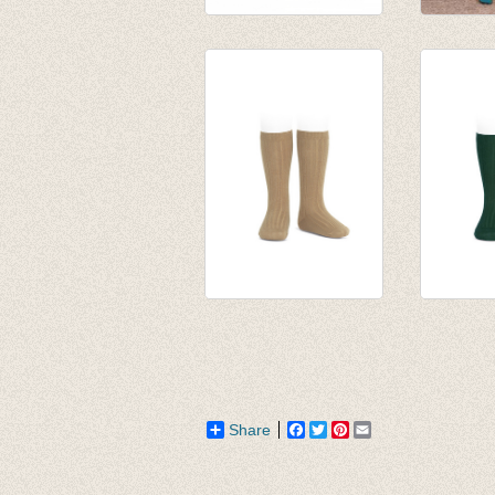
Kniekousen
Kniekou
Thunbergia
lemon
Karamel/rosé
€ 9,95
€ 31,00
€ 7,00
€ 25,95
Kniekousen fijne rib
Kniekous
Touw
Flessen
van € 6,50
van € 6,
tot € 7,90
tot € 7,9
Share
Facebook
Twitter
Pinterest
Email