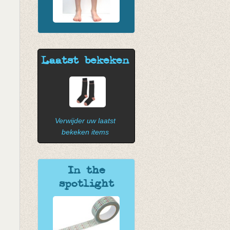
Laatst bekeken
Verwijder uw laatst
bekeken items
In the
spotlight