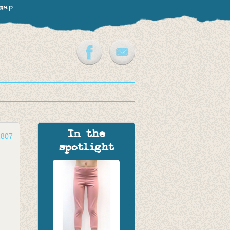
map
In the
2807
spotlight