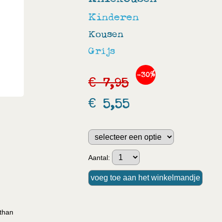
Kinderen
Kousen
Grijs
-30%
€ 7,95
€ 5,55
Aantal:
than