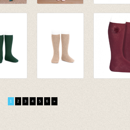
s Square
Kniekousen met
Kniekousen Duo
brede rib Grey
tone Soft pink -
€ 9,50
Eggplant
€ 7,60
€ 12,95
en fijne rib
Kniekousen fijne rib
Kniekousen met
groen
Nougat
'bont' ponponne
50
van € 6,50
Bordeaux
1
2
3
4
5
6
»
0
tot € 7,90
van € 12,50
tot € 14,50