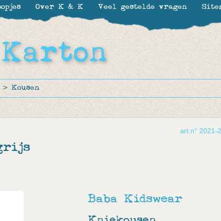
opjes
Over K & K
Veel gestelde vragen
Site
>
Kousen
art.n° 2021-
rijs
Baba Kidswear
Kniekousen