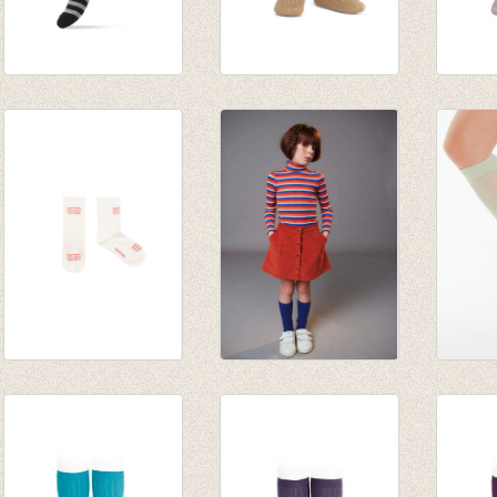
Kniekousen
Kniekousen fijne rib
Knieko
zwart/grijs gestreept
camel
Arena
€ 6,95
van € 6,50
van € 
tot € 7,90
tot € 
‘LUCKY’ MEDIUM
JORDAN knee
Kniek
SOCKS off-white/red
socks - turkish sea
Calf M
€ 14,00
€ 9,95
€ 17,9