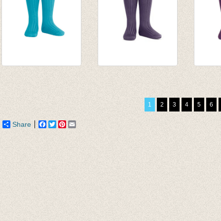
Kniekousen fijne rib
Kniekousen met
Knieko
turquoise
fijne rib
Auber
van € 6,50
Alquitran/pruim
€ 7,90
1
2
3
4
5
6
tot € 7,90
van € 6,50
tot € 7,90
Share
Facebook
Twitter
Pinterest
Email