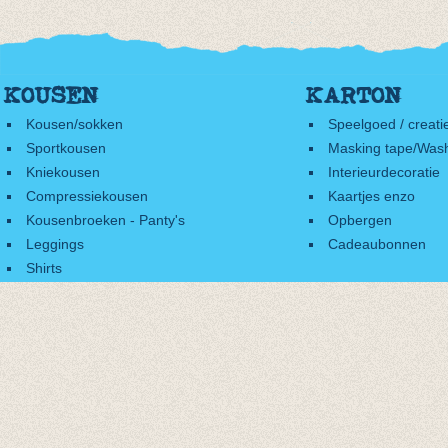
KOUSEN
KARTON
Kousen/sokken
Speelgoed / creati
Sportkousen
Masking tape/Wash
Kniekousen
Interieurdecoratie
Compressiekousen
Kaartjes enzo
Kousenbroeken - Panty's
Opbergen
Leggings
Cadeaubonnen
Shirts
Accessoires
Cadeaubonnen