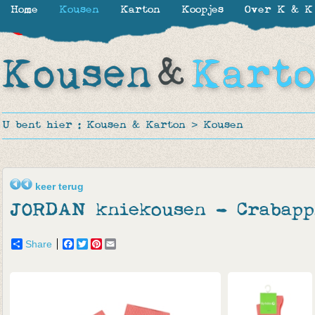
Home
Kousen
Karton
Koopjes
Over K & K
-30%
-20%
U bent hier :
Kousen & Karton
>
Kousen
keer terug
JORDAN kniekousen - Crabapp
Share
Facebook
Twitter
Pinterest
Email