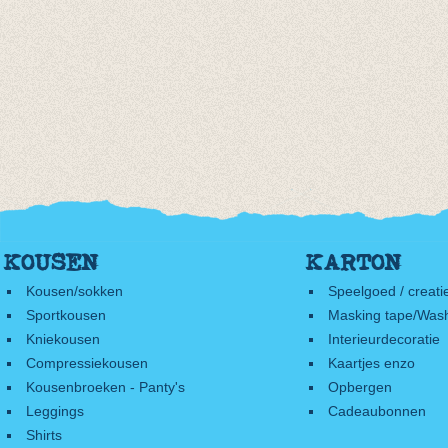
KOUSEN
KARTON
Kousen/sokken
Speelgoed / creati
Sportkousen
Masking tape/Wash
Kniekousen
Interieurdecoratie
Compressiekousen
Kaartjes enzo
Kousenbroeken - Panty's
Opbergen
Leggings
Cadeaubonnen
Shirts