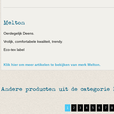
Melton
Oerdegelijk Deens.
Vrolijk, comfortabele kwaliteit, trendy.
Eco-tex label
Klik hier om meer artikelen te bekijken van merk Melton.
Andere producten uit de categorie
1
2
3
4
5
6
7
8