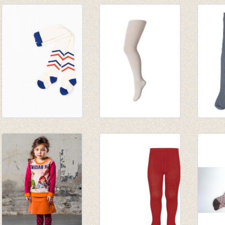
Kousenbroek Karla
Kousenbroek
Kouse
Tights Antique
Oud/zacht roze
brede r
White
glitter
Grijsb
€ 19,95
€ 17,50
€ 13,5
€ 12,25