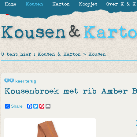
Home
Kousen
Karton
Koopjes
Over K & K
-30%
-50%
-40%
-50%
-50%
-50%
-57%
U bent hier :
Kousen & Karton
>
Kousen
keer terug
Kousenbroek met rib Amber 
Share
Facebook
Twitter
Pinterest
Email