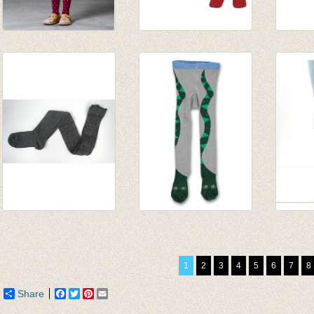
Kousenbroek Tight
Kousenbroek met
Kouse
Tones
fijne rib rood
Renate
€ 19,95
van € 11,50
Ice
€ 11,97
tot € 16,50
€ 18,5
€ 9,25
Kousenbroek glitter
Kousenbroek slang
Kouse
graffiti grijs
grijs mêle
Bue gl
€ 28,95
€ 12,50
€ 18,9
1
2
3
4
5
6
7
8
€ 12,50
€ 6,25
€ 9,47
Share
Facebook
Twitter
Pinterest
Email