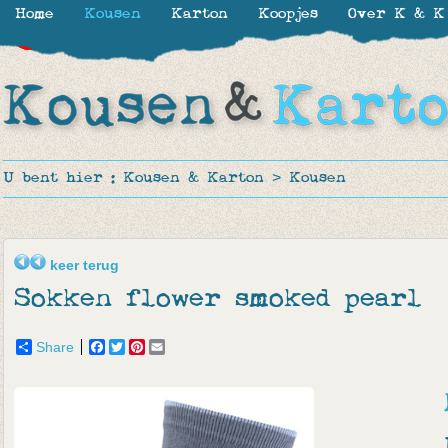
Home
Kousen
Karton
Koopjes
Over K & K
-30%
-30%
-30%
-30%
-50%
-50%
U bent hier :
Kousen & Karton
>
Kousen
keer terug
Sokken flower smoked pearl
Share
Facebook
Twitter
Pinterest
Email