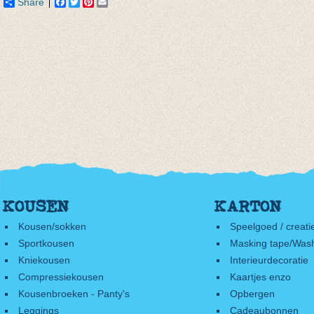
Share
Facebook
Twitter
Pinterest
Email
KOUSEN
KARTON
Kousen/sokken
Speelgoed / creati
Sportkousen
Masking tape/Wash
Kniekousen
Interieurdecoratie
Compressiekousen
Kaartjes enzo
Kousenbroeken - Panty's
Opbergen
Leggings
Cadeaubonnen