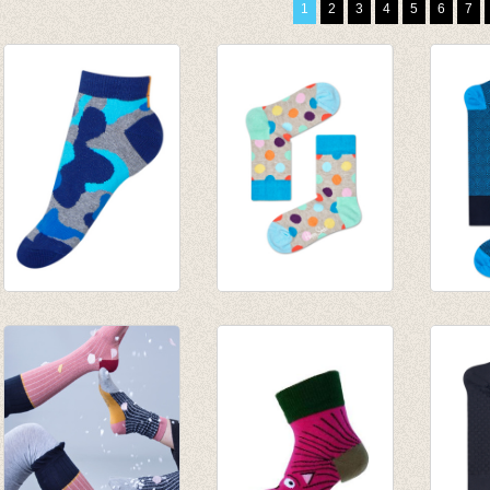
1
2
3
4
5
6
7
Enkelsokjes
Sokken Big Dot grey
Sokke
Camouflage Blauw
blue
Blue
€ 4,95
€ 6,00
€ 20,0
€ 14,0