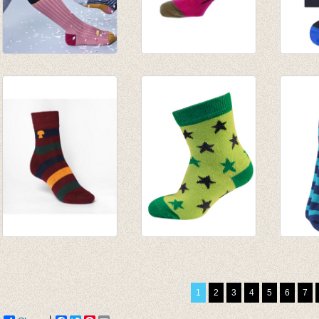
Sokken Marine met
Kletskous egel
Sokke
lurex zilver
fuchsia
Black
€ 5,95
€ 8,50
€ 20,0
€ 5,95
€ 14,0
kousen/sokken
sokken fris groen
Sokke
gestreept
met groene en
blauw
bordeaux/donkerblauw/oker
antraciet sterretjes
€ 3,90
1
2
3
4
5
6
7
€ 8,00
€ 4,95
€ 1,95
€ 2,47