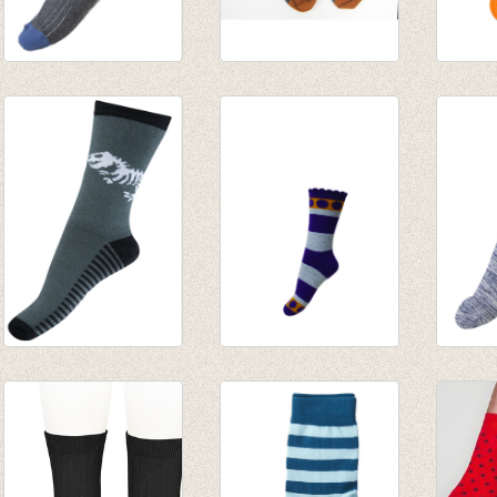
Sokken Rib
Sokken Grigio wol
Sokke
Structure Dark grey
€ 24,50
Blue/
€ 5,95
€ 20,50
€ 6,00
€ 2,97
Sokken Glow in the
Gestreepte kousen
Sokke
dark Dinosaur
'Julie'
Sport 
scelet
€ 5,95
€ 5,95
€ 7,95
€ 2,97
€ 2,97