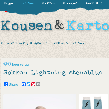
Home
Kousen
Karton
Koopjes
Over K & K
-30%
-50%
-16%
-50%
-50%
-12%
-50%
U bent hier :
Kousen & Karton
>
Kousen
keer terug
Sokken Lightning stoneblue
Share
Facebook
Twitter
Pinterest
Email