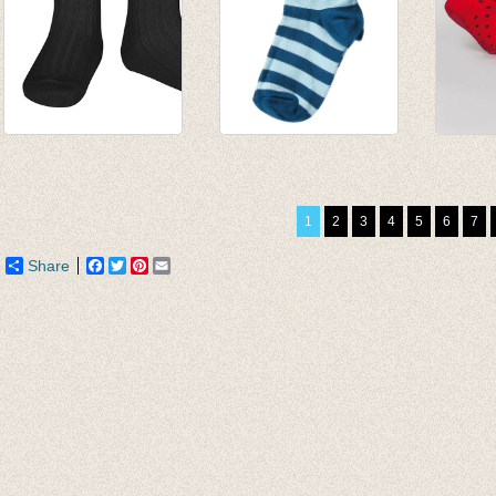
Sokken met fijne rib
Sokken gestreept
Sokke
zwart
petrol/licht blauw
Dash 
€ 5,25
€ 3,90
€ 12,9
1
2
3
4
5
6
7
€ 1,95
Share
Facebook
Twitter
Pinterest
Email