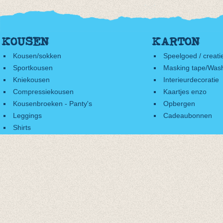
KOUSEN
KARTON
Kousen/sokken
Speelgoed / creati
Sportkousen
Masking tape/Wash
Kniekousen
Interieurdecoratie
Compressiekousen
Kaartjes enzo
Kousenbroeken - Panty's
Opbergen
Leggings
Cadeaubonnen
Shirts
Accessoires
Cadeaubonnen