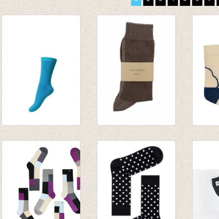
Basis sok/kous
Sokken Glitter Line
Sokke
petrol
Cacao
€ 8,95
€ 3,95
€ 8,50