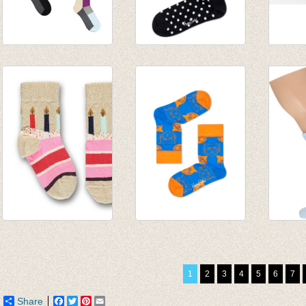
Sokken
Sokken Dots
Reflec
Copenhagen 7 solo
black/white
socks
sokken
€ 8,95
€ 22,9
€ 32,50
€ 18,3
Sokken Birthday
Sokken Cat
sokke
walkie talkie gold
Blue/orange
licht 
€ 8,50
€ 6,00
€ 8,50
1
2
3
4
5
6
7
€ 6,50
Share
Facebook
Twitter
Pinterest
Email