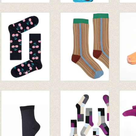
Sokken Mouliné
sokken talkie walkie
Valen
Sport Stripe navy
hond turquoise
€ 27,5
€ 5,95
€ 8,50
€ 2,97
€ 5,95
Sokken Cherry soft
Medium Sokken
Sokke
pink
Multicolor
€ 20,0
€ 8,95
€ 8,95
€ 14,0