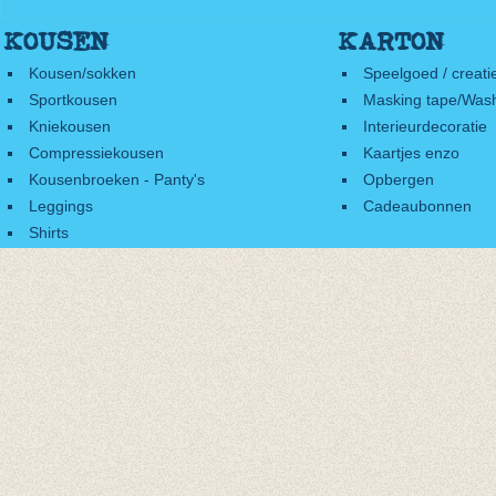
KOUSEN
KARTON
Kousen/sokken
Speelgoed / creati
Sportkousen
Masking tape/Wash
Kniekousen
Interieurdecoratie
Compressiekousen
Kaartjes enzo
Kousenbroeken - Panty's
Opbergen
Leggings
Cadeaubonnen
Shirts
Accessoires
Cadeaubonnen