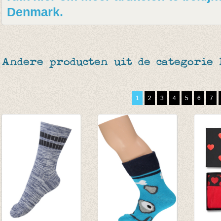
Denmark.
Andere producten uit de categorie
1
2
3
4
5
6
7