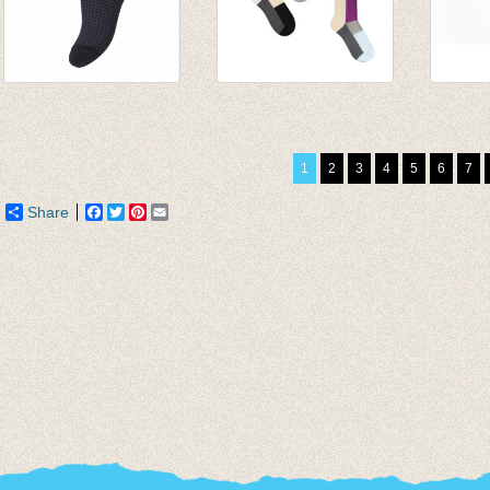
Sokken Black waffle
Sokken
Fijne
€ 6,95
Copenhagen 7 solo
Burgu
sokken
€ 11,5
1
2
3
4
5
6
7
€ 32,50
Share
Facebook
Twitter
Pinterest
Email