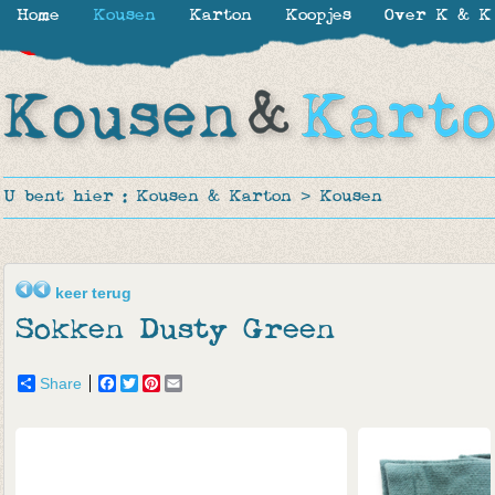
Home
Kousen
Karton
Koopjes
Over K & K
-30%
-30%
-50%
U bent hier :
Kousen & Karton
>
Kousen
keer terug
Sokken Dusty Green
Share
Facebook
Twitter
Pinterest
Email