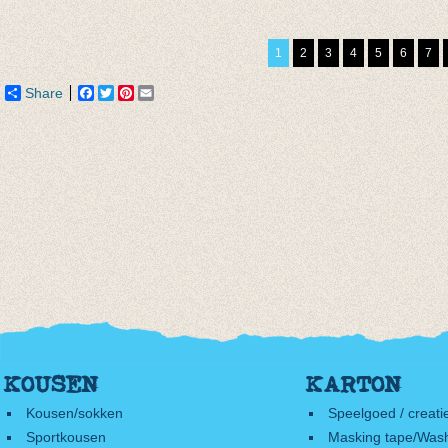
€ 8,95
gestreept
kobalt
bordeaux/donkerblauw/oker
€ 3,95
1
2
3
4
5
6
7
€ 8,00
€ 1,97
Share
Facebook
Twitter
Pinterest
Email
KOUSEN
KARTON
Kousen/sokken
Speelgoed / creati
Sportkousen
Masking tape/Wash