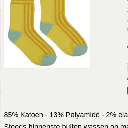
85% Katoen - 13% Polyamide - 2% ela
Steeds binnenste buiten wassen op max