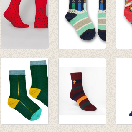
Sokken Johnny
Sokken Birthday
Sokken
Dash Red/Grey dot
walkie talkie navy
vos pa
€ 12,95
€ 8,50
€ 8,50
Socks green
kousen/sokken
sokke