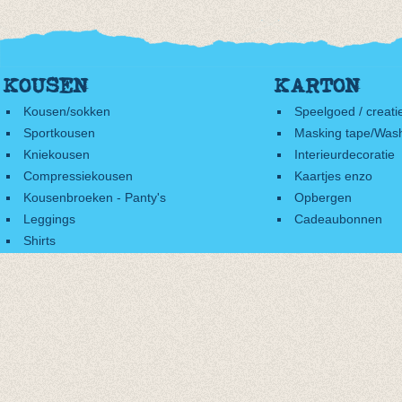
KOUSEN
KARTON
Kousen/sokken
Speelgoed / creati
Sportkousen
Masking tape/Wash
Kniekousen
Interieurdecoratie
Compressiekousen
Kaartjes enzo
Kousenbroeken - Panty's
Opbergen
Leggings
Cadeaubonnen
Shirts
Accessoires
Cadeaubonnen