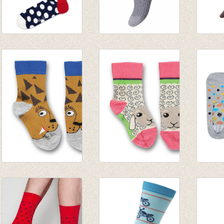
Sokken Big Dot
Sokken Grey waffle
kouse
marine/white
€ 6,95
bruin
€ 8,95
€ 3,95
sokken Leeuw
Sokken Sheep rose
Lage 
brons
of sharon/green
'liner'
€ 8,50
€ 8,50
€ 5,95