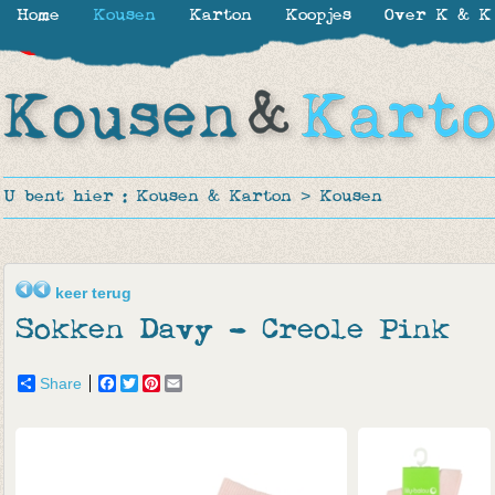
Home
Kousen
Karton
Koopjes
Over K & K
-30%
-50%
U bent hier :
Kousen & Karton
>
Kousen
keer terug
Sokken Davy - Creole Pink
Share
Facebook
Twitter
Pinterest
Email