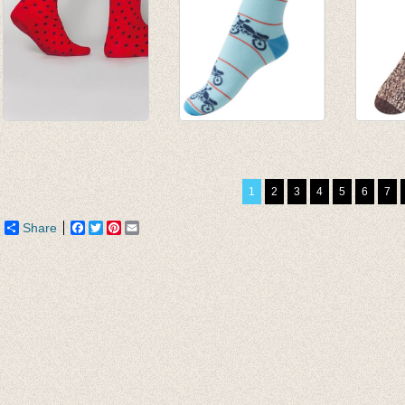
Sokken Johnny
Sokken moto aqua
Dikke 
Dash Red/Grey dot
blauw
sokke
€ 12,95
€ 4,95
€ 7,95
1
2
3
4
5
6
7
Share
Facebook
Twitter
Pinterest
Email