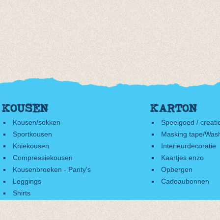
KOUSEN
KARTON
Kousen/sokken
Speelgoed / creati
Sportkousen
Masking tape/Wash
Kniekousen
Interieurdecoratie
Compressiekousen
Kaartjes enzo
Kousenbroeken - Panty's
Opbergen
Leggings
Cadeaubonnen
Shirts
Accessoires
Cadeaubonnen