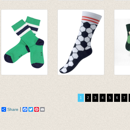
Korte Sokken Yellow
Sokken Glitter Line
Sokke
line
Faded Blue
Blue
€ 7,95
€ 8,50
€ 20,0
€ 14,0
Sokken Davy -
Sokken voetbal
sokke
Greeen
marine
groen 
€ 8,95
€ 4,95
'forest
1
2
3
4
5
6
7
€ 8,00
Share
Facebook
Twitter
Pinterest
Email