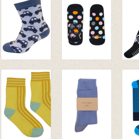
sokken auto blauw/
Lage sokken Big
Sokke
gemêleerd blauw
Dot 'liner'
dark S
€ 4,95
€ 7,00
€ 7,95
€ 2,47