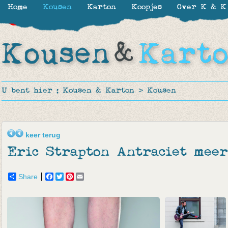
Home
Kousen
Karton
Koopjes
Over K & K
-30%
-50%
-50%
-50%
U bent hier :
Kousen & Karton
>
Kousen
keer terug
Eric Strapton Antraciet mee
Share
Facebook
Twitter
Pinterest
Email