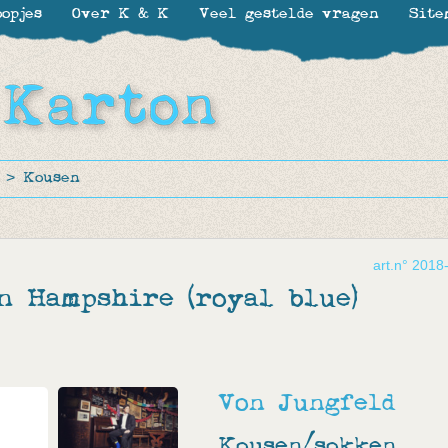
opjes
Over K & K
Veel gestelde vragen
Site
>
Kousen
art.n° 2018
n Hampshire (royal blue)
Von Jungfeld
Kousen/sokken