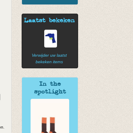
Laatst bekeken
Verwijder uw laatst
bekeken items
In the
spotlight
en.