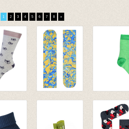
1
2
3
4
5
6
7
8
»
Foxy
Sokken Special
Sok Bicolor gree
Special Marble
€ 6,95
Yellow/blue
€ 4,86
€ 14,95
€ 10,48