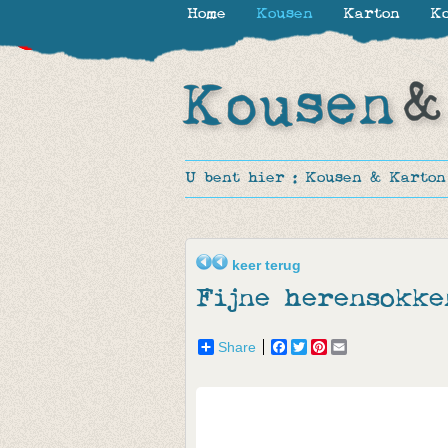
Home
Kousen
Karton
Ko
-30%
-30%
-30%
-17%
-24%
U bent hier :
Kousen & Karton
keer terug
Fijne herensokke
Share
Facebook
Twitter
Pinterest
Email