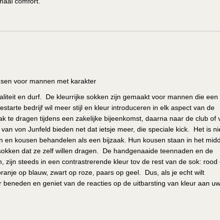
aal comfort.
ousen voor mannen met karakter
waliteit en durf. De kleurrijke sokken zijn gemaakt voor mannen die een
arte bedrijf wil meer stijl en kleur introduceren in elk aspect van de
ak te dragen tijdens een zakelijke bijeenkomst, daarna naar de club of 
van von Junfeld bieden net dat ietsje meer, die speciale kick. Het is ni
ken en kousen behandelen als een bijzaak. Hun kousen staan in het mid
okken dat ze zelf willen dragen. De handgenaaide teennaden en de
zijn steeds in een contrastrerende kleur tov de rest van de sok: rood
ranje op blauw, zwart op roze, paars op geel. Dus, als je echt wilt
r beneden en geniet van de reacties op de uitbarsting van kleur aan u