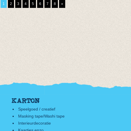
1
2
3
4
5
6
7
8
»
KARTON
Speelgoed / creatief
Masking tape/Washi tape
Interieurdecoratie
Kaartjes enzo