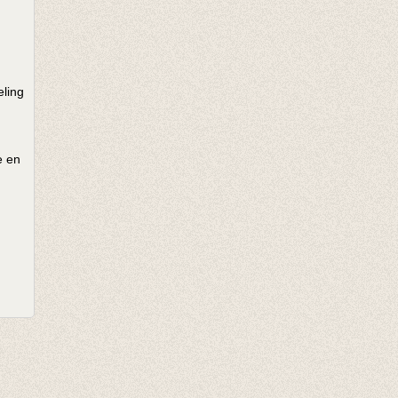
eling
e en