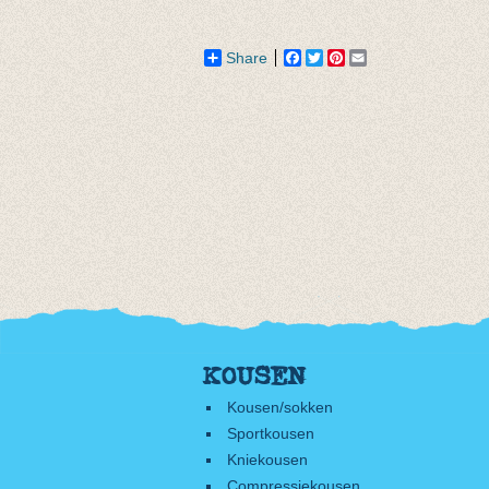
€ 9,95
€ 6,50
Share
Facebook
Twitter
Pinterest
Email
KOUSEN
Kousen/sokken
Sportkousen
Kniekousen
Compressiekousen