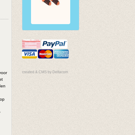
created & CMS by Deltacom
voor
et
den
 op
w