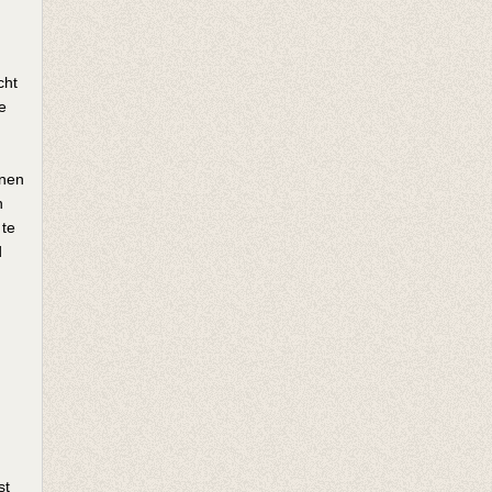
cht
e
enen
n
 te
d
st