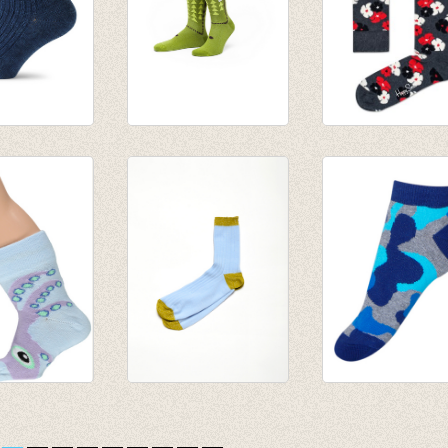
ollen
Sokken Cineast
Sokken Kimono
volledig
Gordie
Antracite
 marine
€ 15,50
€ 8,95
octopus
Sokken Faience
Enkelsokjes
auw
€ 20,00
Camouflage Bla
€ 14,00
€ 4,95