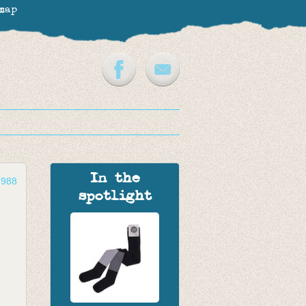
map
In the
-988
spotlight