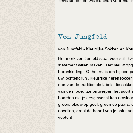
98% katoen en 2% elasthan voor maxim
Von Jungfeld
von Jungfeld - Kleurrijke Sokken en K
Het merk von Junfeld staat voor stijl, k
statement willen maken. Het nieuw opgest
herenkleding. Of het nu is om bij een p
uw 'ochtendrun', kleurrijke herensokken 
een van de traditionele labels die sok
van de mode. Ze ontwerpen het soort s
boorden die je desgewenst kan omslaan, 
groen, blauw op geel, groen op paars, o
opvallen, draai de boord van je sok naa
voeten!