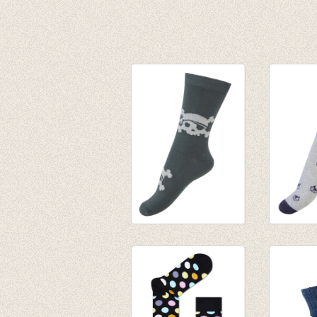
Sokken Glow in the
Sokken 
dark Pirate Urban
€ 4,95
green
€ 7,95