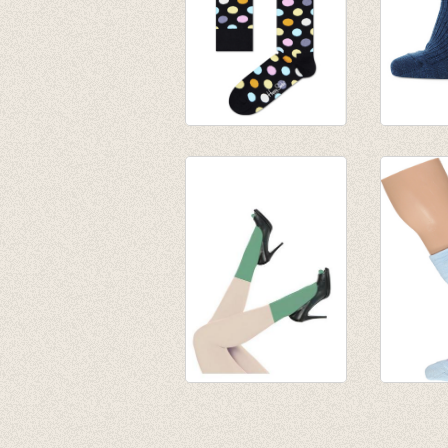
Kousen Zwart met
Warme w
kleurrijke Big Dots
sokken 
€ 8,95
geribd -
€ 8,95
Simple Kind Nylon
sokken 
Green
licht bl
€ 11,95
€ 8,50