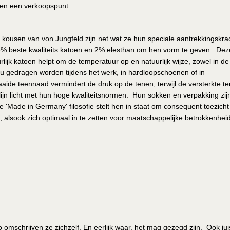
leen een verkoopspunt
n kousen van von Jungfeld zijn net wat ze hun speciale aantrekkingskra
% beste kwaliteits katoen en 2% elesthan om hen vorm te geven. Dez
lijk katoen helpt om de temperatuur op en natuurlijk wijze, zowel in de
nu gedragen worden tijdens het werk, in hardloopschoenen of in
aide teennaad vermindert de druk op de tenen, terwijl de versterkte t
lijn licht met hun hoge kwaliteitsnormen. Hun sokken en verpakking zij
'Made in Germany' filosofie stelt hen in staat om consequent toezicht
, alsook zich optimaal in te zetten voor maatschappelijke betrokkenhei
mschrijven ze zichzelf. En eerlijk waar, het mag gezegd zijn. Ook jui