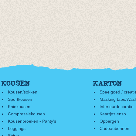
KOUSEN
KARTON
Kousen/sokken
Speelgoed / creati
Sportkousen
Masking tape/Wash
Kniekousen
Interieurdecoratie
Compressiekousen
Kaartjes enzo
Kousenbroeken - Panty's
Opbergen
Leggings
Cadeaubonnen
Shirts