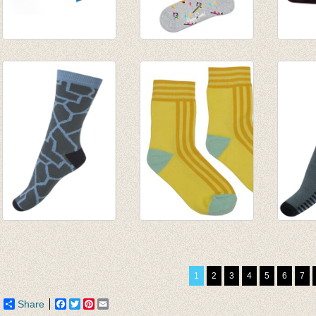
Fijne herensokken
Sokken Rose Petal
Warme
Bermuda (blue)
grey
sokken
€ 11,50
€ 8,95
rib aa
€ 6,26
€ 9,95
Sokken Cracked
Korte Sokken Yellow
Sokke
Sand
line
dark 
€ 4,95
€ 7,95
scelet
1
2
3
4
5
6
7
€ 7,95
Share
Facebook
Twitter
Pinterest
Email