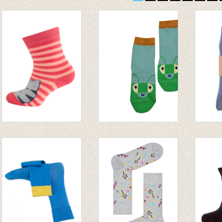
Sokken Gestreepte
Sokken Happy
Sokken
kat koraal
beetles
Faded
€ 4,95
€ 6,95
€ 8,50
€ 2,47