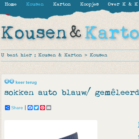
Home
Kousen
Karton
Koopjes
Over K & K
-30%
-50%
-50%
U bent hier :
Kousen & Karton
>
Kousen
keer terug
sokken auto blauw/ gemêleer
Share
Facebook
Twitter
Pinterest
Email