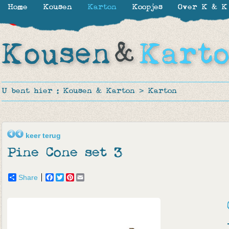
Home
Kousen
Karton
Koopjes
Over K & K
-15%
-35%
U bent hier :
Kousen & Karton
>
Karton
keer terug
Pine Cone set 3
Share
Facebook
Twitter
Pinterest
Email