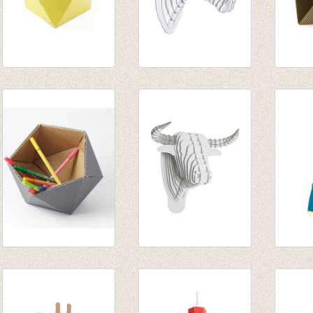
Papiermand OCTA
Pippin Horse White
Papie
Geel
large
zwart
€ 23,00
€ 58,50
€ 23,0
€ 49,72
Klein mandje ICO -
Toro Bull white
tweezi
grijs
large
lampen
€ 13,50
€ 63,50
€ 30,5