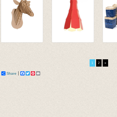
Juliette Giraffe
tweezijdige
Papier
brown medium
lampenkap Lily red
print 
€ 35,50
€ 30,50
blauw
1
2
»
gestre
€ 14,9
Share
Facebook
Twitter
Pinterest
Email
€ 9,71