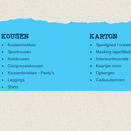
KOUSEN
KARTON
Kousen/sokken
Speelgoed / creati
Sportkousen
Masking tape/Wash
Kniekousen
Interieurdecoratie
Compressiekousen
Kaartjes enzo
Kousenbroeken - Panty's
Opbergen
Leggings
Cadeaubonnen
Shirts
Accessoires
Cadeaubonnen