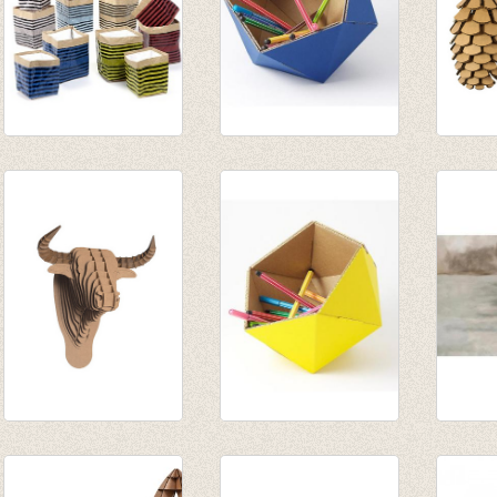
Papierzak Marie
Klein mandje ICO -
Pine C
print lijnen set van 2
blauw
€ 35,5
rood/zwart
€ 13,50
gestreept
€ 14,95
€ 9,71
Toro Jr Bull brown
Klein mandje ICO -
kunst
medium
geel
Tide'
€ 35,50
€ 13,50
€ 48,0