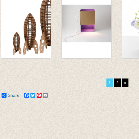
Astro Rocket
Sfeerlicht Matchbox
Paper
medium - brown
paars
€ 9,95
€ 35,50
€ 36,00
€ 4,97
1
2
»
€ 30,17
Share
Facebook
Twitter
Pinterest
Email