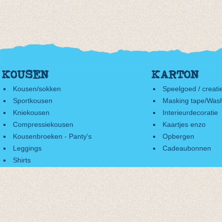
KOUSEN
KARTON
Kousen/sokken
Speelgoed / creati
Sportkousen
Masking tape/Wash
Kniekousen
Interieurdecoratie
Compressiekousen
Kaartjes enzo
Kousenbroeken - Panty's
Opbergen
Leggings
Cadeaubonnen
Shirts
Accessoires
Cadeaubonnen