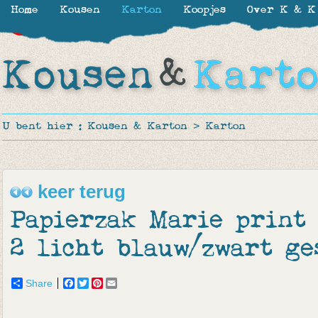
Home
Kousen
Karton
Koopjes
Over K & K
-35%
-15%
-15%
-50%
U bent hier :
Kousen & Karton
>
Karton
keer terug
Papierzak Marie print 
2 licht blauw/zwart ge
Share
Facebook
Twitter
Pinterest
Email