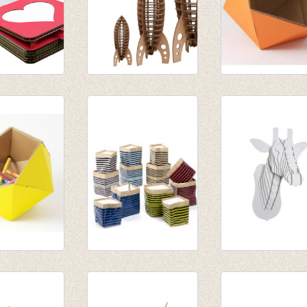
n doosje:
Astro Rocket
Klein mandje ICO
medium - brown
oranje
€ 35,50
€ 13,50
€ 30,17
ndje ICO -
Papierzak Marie
Juliette Giraffe
print lijnen set van 2
white large
rood/zwart
€ 58,50