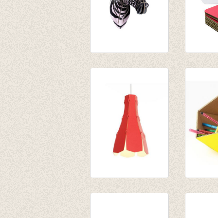
Zoe Jr Zebra
Bouw ee
medium
Heart
€ 45,25
€ 17,50
tweezijdige
Klein ma
lampenkap Lily red
geel
€ 30,50
€ 13,50