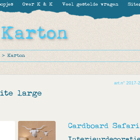
opjes
Over K & K
Veel gestelde vragen
Site
>
Karton
art.n° 2017-
ite large
Cardboard Safari
Interieurdecorati