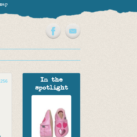
map
In the
2256
spotlight
e