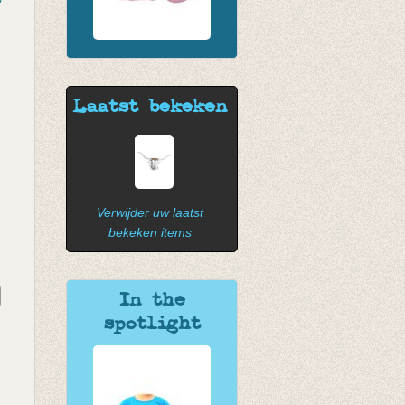
Laatst bekeken
Verwijder uw laatst
bekeken items
In the
spotlight