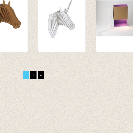
gestreept
€ 14,95
€ 9,71
Horse Brown
Merlin Unicorn
Sfeerlicht Matc
white large
paars
€ 58,50
€ 36,00
1
2
»