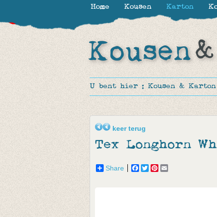
Home
Kousen
Karton
Ko
-15%
-35%
-15%
U bent hier :
Kousen & Karton
keer terug
Tex Longhorn Wh
Share
Facebook
Twitter
Pinterest
Email