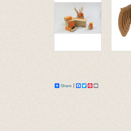
bureau set 7
Pippin 
doosjes - oranje
Large
€ 17,00
€ 58,50
€ 49,72
Share
Facebook
Twitter
Pinterest
Email