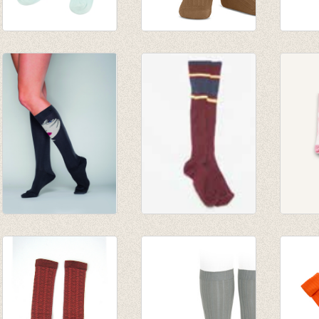
JORDAN
Kniekousen fijne rib
Kniek
kniekousen - Clearly
Toffee
€ 7,95
Aqua
van € 6,50
€ 5,55
€ 9,95
tot € 7,90
Face Jones Zwart
Fijne kniekousen
Kniek
€ 19,95
BORDEAUX
Flami
€ 20,00
€ 9,25
€ 18,00