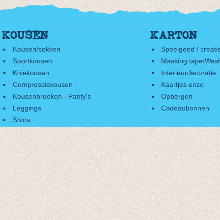
KOUSEN
KARTON
Kousen/sokken
Speelgoed / creati
Sportkousen
Masking tape/Wash
Kniekousen
Interieurdecoratie
Compressiekousen
Kaartjes enzo
Kousenbroeken - Panty's
Opbergen
Leggings
Cadeaubonnen
Shirts
Accessoires
Cadeaubonnen