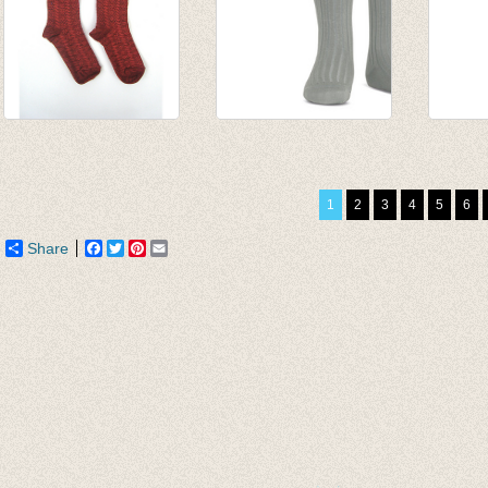
Kniekousen wol
kniekousen fijne rib
Kniek
Cayenne
mistgrijs
Red O
€ 31,50
van € 6,50
€ 9,95
1
2
3
4
5
6
tot € 7,90
€ 6,99
Share
Facebook
Twitter
Pinterest
Email