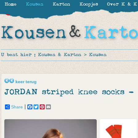
Home
Kousen
Karton
Koopjes
Over K & K
-30%
-10%
-30%
U bent hier :
Kousen & Karton
>
Kousen
keer terug
JORDAN striped knee socks -
Share
Facebook
Twitter
Pinterest
Email