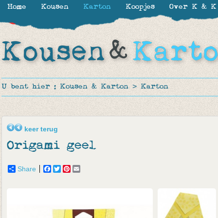
Home
Kousen
Karton
Koopjes
Over K & K
-30%
U bent hier :
Kousen & Karton
>
Karton
keer terug
Origami geel
Share
Facebook
Twitter
Pinterest
Email