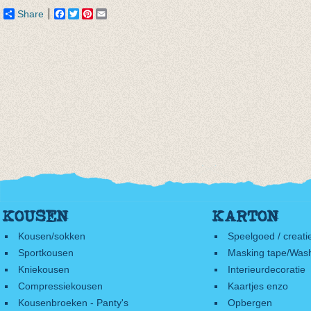
€ 14,50
Share
Facebook
Twitter
Pinterest
Email
KOUSEN
KARTON
Kousen/sokken
Speelgoed / creati
Sportkousen
Masking tape/Wash
Kniekousen
Interieurdecoratie
Compressiekousen
Kaartjes enzo
Kousenbroeken - Panty's
Opbergen