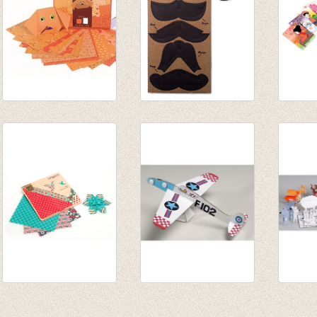
Origami oranje
Super set snorren!
Kaarts
€ 3,15
€ 5,00
seizo
€ 10,9
Origami Pink -
Vliegtuigjes
Boerde
Georges&Rosalie
€ 14,95
€ 15,9