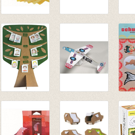
Origami geel
Totem Archiville
Memo
€ 3,15
€ 26,50
€ 17,5
€ 18,55
Mijn stamboom
Vliegtuigjes
Schuif
€ 14,00
€ 14,95
€ 7,95
€ 11,00