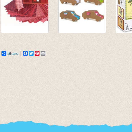
Origami rood
Set van 6 auto's
Mijn 
€ 3,15
€ 10,90
Dino's
€ 17,9
Share
Facebook
Twitter
Pinterest
Email