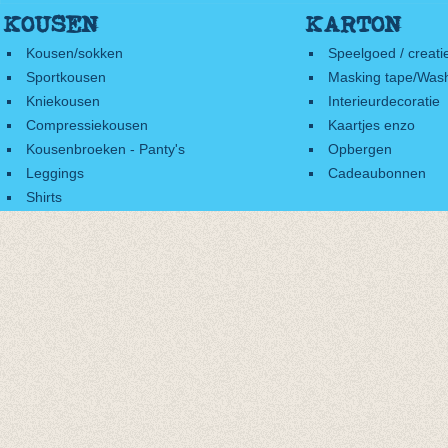
KOUSEN
KARTON
Kousen/sokken
Speelgoed / creati
Sportkousen
Masking tape/Wash
Kniekousen
Interieurdecoratie
Compressiekousen
Kaartjes enzo
Kousenbroeken - Panty's
Opbergen
Leggings
Cadeaubonnen
Shirts
Accessoires
Cadeaubonnen