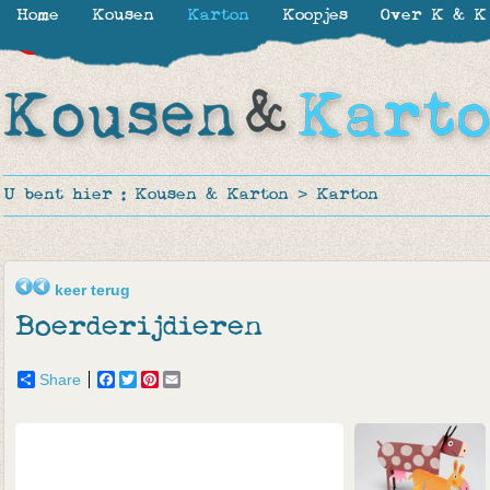
Home
Kousen
Karton
Koopjes
Over K & K
-30%
-21%
-19%
U bent hier :
Kousen & Karton
>
Karton
keer terug
Boerderijdieren
Share
Facebook
Twitter
Pinterest
Email